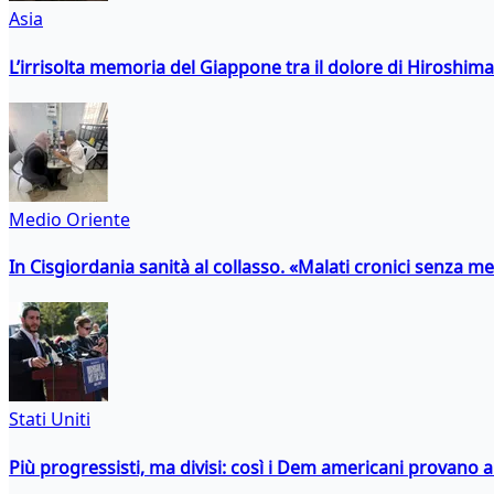
Asia
L’irrisolta memoria del Giappone tra il dolore di Hiroshima
Medio Oriente
In Cisgiordania sanità al collasso. «Malati cronici senza med
Stati Uniti
Più progressisti, ma divisi: così i Dem americani provano a 