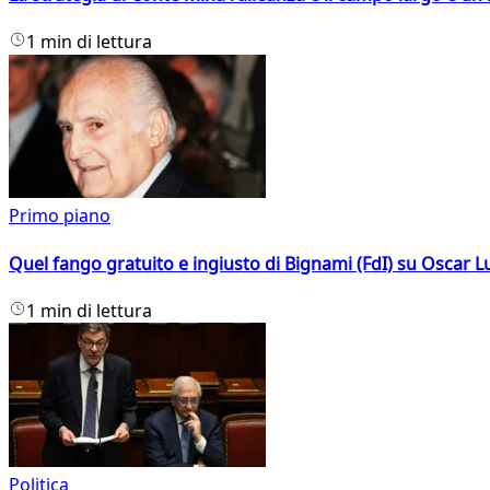
1 min di lettura
Primo piano
Quel fango gratuito e ingiusto di Bignami (FdI) su Oscar Lu
1 min di lettura
Politica