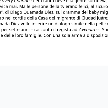
covery Channel:
c’era tanta neve e la gente sorrideva,
ica mai. Ma le persone della tv erano felici, al sicu
ta”, di Diego Quemada Diez, sul dramma dei baby migr
o nel cortile della Casa del migrante di Ciudad Juáre
ada Diez volle inserire un dialogo simile nella pellic
 per sette anni – racconta il regista ad
Avvenire
–. So
 e delle loro famiglie. Con una sola arma a disposizio