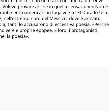
 sotto i fiocchi, con una tazza di caffè caldo. Dove
ro. Volevo provare anche io quella sensazione».Non è
anti centroamericani in fuga verso l’El Dorado Usa.
z, nell’estremo nord del Messico, dove è arrivato
ola, tanti lo accusarono di eccessiva poesia. «Perché
no vere e proprie epopee. E loro, i protagonisti,
ne: la poesia».