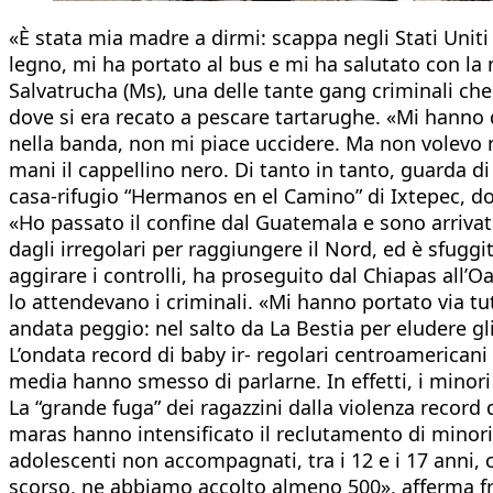
«È stata mia madre a dirmi: scappa negli Stati Unit
legno, mi ha portato al bus e mi ha salutato con la 
Salvatrucha (Ms), una delle tante gang criminali ch
dove si era recato a pescare tartarughe. «Mi hanno d
nella banda, non mi piace uccidere. Ma non volevo
mani il cappellino nero. Di tanto in tanto, guarda 
casa-rifugio “Hermanos en el Camino” di Ixtepec, do
«Ho passato il confine dal Guatemala e sono arrivato
dagli irregolari per raggiungere il Nord, ed è sfuggit
aggirare i controlli, ha proseguito dal Chiapas all’O
lo attendevano i criminali. «Mi hanno portato via tu
andata peggio: nel salto da La Bestia per eludere gli
L’ondata record di baby ir- regolari centroamericani 
media hanno smesso di parlarne. In effetti, i minori
La “grande fuga” dei ragazzini dalla violenza record
maras hanno intensificato il reclutamento di minori
adolescenti non accompagnati, tra i 12 e i 17 anni,
scorso, ne abbiamo accolto almeno 500», afferma fra