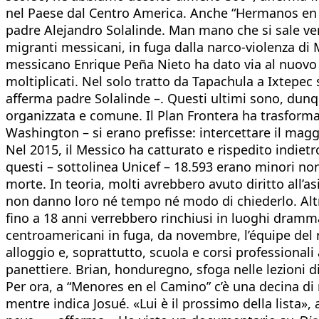
nel Paese dal Centro America. Anche “Hermanos en el
padre Alejandro Solalinde. Man mano che si sale ver
migranti messicani, in fuga dalla narco-violenza di 
messicano Enrique Peña Nieto ha dato via al nuovo p
moltiplicati. Nel solo tratto da Tapachula a Ixtepec si
afferma padre Solalinde –. Questi ultimi sono, dunque
organizzata e comune. Il Plan Frontera ha trasformato
Washington – si erano prefisse: intercettare il mag
Nel 2015, il Messico ha catturato e rispedito indietr
questi – sottolinea Unicef – 18.593 erano minori non 
morte. In teoria, molti avrebbero avuto diritto all’
non danno loro né tempo né modo di chiederlo. Altre
fino a 18 anni verrebbero rinchiusi in luoghi dramma
centroamericani in fuga, da novembre, l’équipe del ri
alloggio e, soprattutto, scuola e corsi professionali
panettiere. Brian, honduregno, sfoga nelle lezioni di
Per ora, a “Menores en el Camino” c’è una decina di 
mentre indica Josué. «Lui è il prossimo della lista»