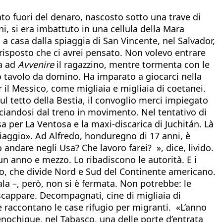
o fuori del denaro, nascosto sotto una trave di
i, si era imbattuto in una cellula della Mara
a casa dalla spiaggia di San Vincente, nel Salvador,
 risposto che ci avrei pensato. Non volevo entrare
ta ad
Avvenire
il ragazzino, mentre tormenta con le
to tavolo da domino. Ha imparato a giocarci nella
il Messico, come migliaia e migliaia di coetanei.
ul tetto della Bestia, il convoglio merci impiegato
lanciandosi dal treno in movimento. Nel tentativo di
sa per La Ventosa e la maxi-discarica di Juchitán. Là
viaggio». Ad Alfredo, honduregno di 17 anni, è
andare negli Usa? Che lavoro farei? », dice, livido.
 un anno e mezzo. Lo ribadiscono le autorità. E i
avo, che divide Nord e Sud del Continente americano.
la –, però, non si è fermata. Non potrebbe: le
 scappare. Decompagnati, cine di migliaia di
 raccontano le case rifugio per migranti. «L’anno
enochique, nel Tabasco, una delle porte d’entrata