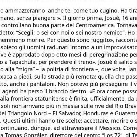
i o ammazzeranno anche te, come tuo cugino. Ha tirat
mano, senza piangere ». Il giorno prima, Josué, 16 ann
e controllano buona parte del Centroamerica. Tornava 
etto: “Scegli: o sei con noi o sei nostro nemico”. Ho
 nemmeno morire. Per questo sono fuggito», raccon
di sbieco gli uomini radunati intorno a un improvvisa
ve è approdato dopo otto mesi di peregrinazione per 
 a Tapachula, per prendere il treno». Josué è salito s
o alla “migra” – la polizia di frontiera –, due volte, 
axaca a piedi, sulla strada più remota: quella che pas
tto, anche i pantaloni. Non potevo più proseguire il 
 agenti ha perso il braccio destro. «E ora come posso 
alla frontiera statunitense è finita, ufficialmente, da
 soli non arrivano più in massa sulle rive del Rio Br
 del Triangolo Nord – El Salvador, Honduras e Guatema
. Questi ultimi hanno tre scelte: accettare, morire o
 continuano, dunque, ad attraversare il Messico. Come
 Tomás González, direttore del centro “Los 72”, di T