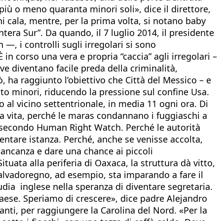
iù o meno quaranta minori soli», dice il direttore,
 cala, mentre, per la prima volta, si notano baby
era Sur”. Da quando, il 7 luglio 2014, il presidente
, i controlli sugli irregolari si sono
 in corso una vera e propria “caccia” agli irregolari –
ve diventano facile preda della criminalità,
, ha raggiunto l’obiettivo che Città del Messico – e
to minori, riducendo la pressione sul confine Usa.
o al vicino settentrionale, in media 11 ogni ora. Di
 la vita, perché le maras condannano i fuggiaschi a
15, secondo Human Right Watch. Perché le autorità
entare istanza. Perché, anche se venisse accolta,
mancanza e dare una chance ai piccoli
uata alla periferia di Oaxaca, la struttura dà vitto,
 salvadoregno, ad esempio, sta imparando a fare il
udia inglese nella speranza di diventare segretaria.
 Paese. Speriamo di crescere», dice padre Alejandro
anti, per raggiungere la Carolina del Nord. «Per la