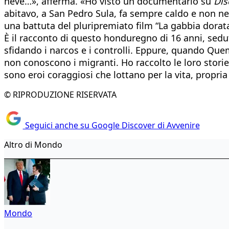
neve…», afferma. «Ho visto un documentario su
Dis
abitavo, a San Pedro Sula, fa sempre caldo e non nev
una battuta del pluripremiato film “La gabbia dora
È il racconto di questo honduregno di 16 anni, sedut
sfidando i narcos e i controlli. Eppure, quando Quem
non conoscono i migranti. Ho raccolto le loro storie
sono eroi coraggiosi che lottano per la vita, propria
© RIPRODUZIONE RISERVATA
Seguici anche su Google Discover di Avvenire
Altro di Mondo
Mondo