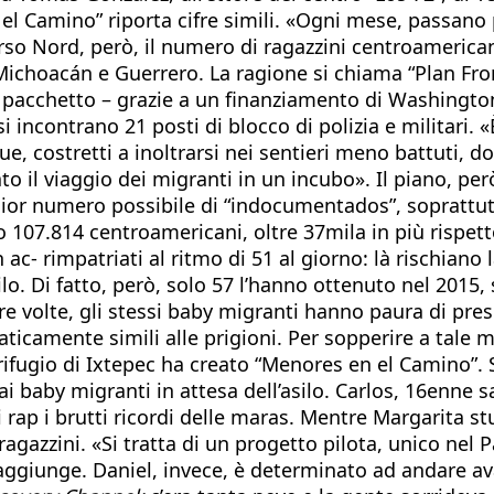
 Camino” riporta cifre simili. «Ogni mese, passano p
so Nord, però, il numero di ragazzini centroamericani
Michoacán e Guerrero. La ragione si chiama “Plan Front
acchetto – grazie a un finanziamento di Washington —
 incontrano 21 posti di blocco di polizia e militari. «È
, costretti a inoltrarsi nei sentieri meno battuti, do
 il viaggio dei migranti in un incubo». Il piano, però
gior numero possibile di “indocumentados”, soprattut
o 107.814 centroamericani, oltre 37mila in più rispett
ac- rimpatriati al ritmo di 51 al giorno: là rischiano
asilo. Di fatto, però, solo 57 l’hanno ottenuto nel 20
 volte, gli stessi baby migranti hanno paura di pres
ticamente simili alle prigioni. Per sopperire a tale 
fugio di Ixtepec ha creato “Menores en el Camino”. Sit
 ai baby migranti in attesa dell’asilo. Carlos, 16enne
 rap i brutti ricordi delle maras. Mentre Margarita st
ragazzini. «Si tratta di un progetto pilota, unico nel
, aggiunge. Daniel, invece, è determinato ad andare av