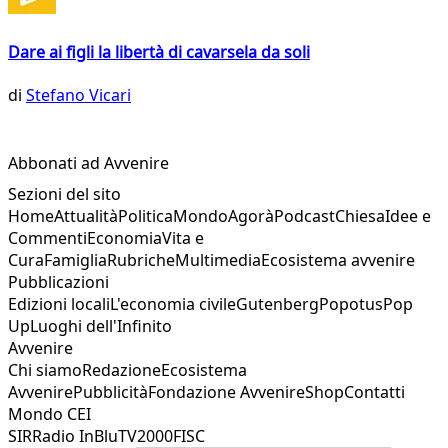
Dare ai figli la libertà di cavarsela da soli
di
Stefano Vicari
Abbonati ad Avvenire
Sezioni del sito
Home
Attualità
Politica
Mondo
Agorà
Podcast
Chiesa
Idee e
Commenti
Economia
Vita e
Cura
Famiglia
Rubriche
Multimedia
Ecosistema avvenire
Pubblicazioni
Edizioni locali
L'economia civile
Gutenberg
Popotus
Pop
Up
Luoghi dell'Infinito
Avvenire
Chi siamo
Redazione
Ecosistema
Avvenire
Pubblicità
Fondazione Avvenire
Shop
Contatti
Mondo CEI
SIR
Radio InBlu
TV2000
FISC