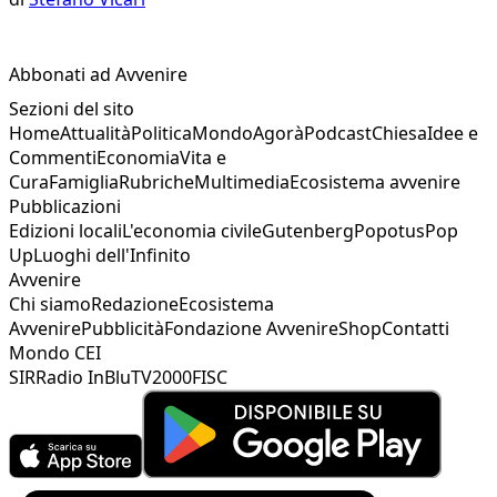
Abbonati ad Avvenire
Sezioni del sito
Home
Attualità
Politica
Mondo
Agorà
Podcast
Chiesa
Idee e
Commenti
Economia
Vita e
Cura
Famiglia
Rubriche
Multimedia
Ecosistema avvenire
Pubblicazioni
Edizioni locali
L'economia civile
Gutenberg
Popotus
Pop
Up
Luoghi dell'Infinito
Avvenire
Chi siamo
Redazione
Ecosistema
Avvenire
Pubblicità
Fondazione Avvenire
Shop
Contatti
Mondo CEI
SIR
Radio InBlu
TV2000
FISC