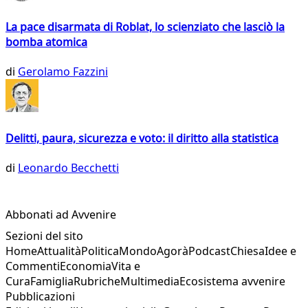
La pace disarmata di Roblat, lo scienziato che lasciò la
bomba atomica
di
Gerolamo Fazzini
Delitti, paura, sicurezza e voto: il diritto alla statistica
di
Leonardo Becchetti
Abbonati ad Avvenire
Sezioni del sito
Home
Attualità
Politica
Mondo
Agorà
Podcast
Chiesa
Idee e
Commenti
Economia
Vita e
Cura
Famiglia
Rubriche
Multimedia
Ecosistema avvenire
Pubblicazioni