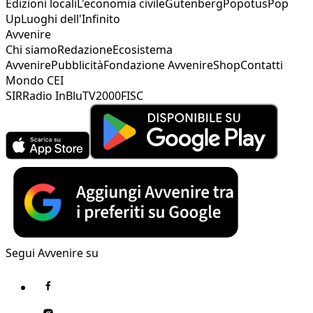
Edizioni locali
L'economia civile
Gutenberg
Popotus
Pop
Up
Luoghi dell'Infinito
Avvenire
Chi siamo
Redazione
Ecosistema
Avvenire
Pubblicità
Fondazione Avvenire
Shop
Contatti
Mondo CEI
SIR
Radio InBlu
TV2000
FISC
Segui Avvenire su