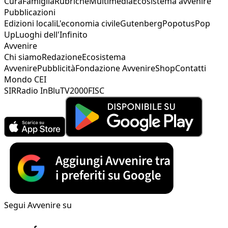
Cura
Famiglia
Rubriche
Multimedia
Ecosistema avvenire
Pubblicazioni
Edizioni locali
L'economia civile
Gutenberg
Popotus
Pop
Up
Luoghi dell'Infinito
Avvenire
Chi siamo
Redazione
Ecosistema
Avvenire
Pubblicità
Fondazione Avvenire
Shop
Contatti
Mondo CEI
SIR
Radio InBlu
TV2000
FISC
Segui Avvenire su