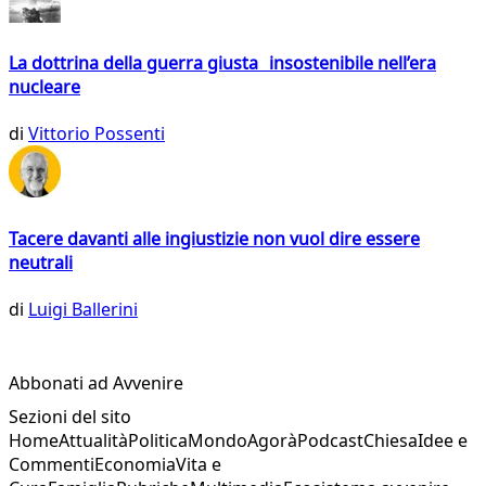
La dottrina della guerra giusta insostenibile nell’era
nucleare
di
Vittorio Possenti
Tacere davanti alle ingiustizie non vuol dire essere
neutrali
di
Luigi Ballerini
Abbonati ad Avvenire
Sezioni del sito
Home
Attualità
Politica
Mondo
Agorà
Podcast
Chiesa
Idee e
Commenti
Economia
Vita e