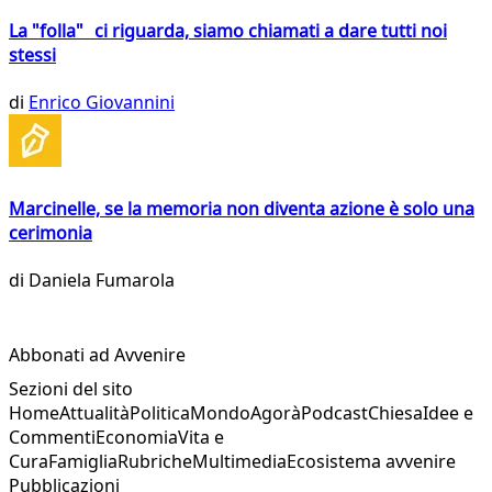
La "folla" ci riguarda, siamo chiamati a dare tutti noi
stessi
di
Enrico Giovannini
Marcinelle, se la memoria non diventa azione è solo una
cerimonia
di
Daniela Fumarola
Abbonati ad Avvenire
Sezioni del sito
Home
Attualità
Politica
Mondo
Agorà
Podcast
Chiesa
Idee e
Commenti
Economia
Vita e
Cura
Famiglia
Rubriche
Multimedia
Ecosistema avvenire
Pubblicazioni