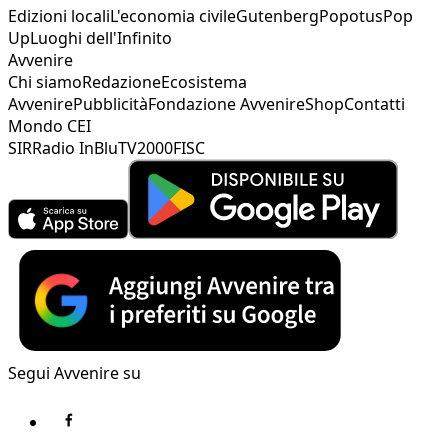
Edizioni locali
L'economia civile
Gutenberg
Popotus
Pop
Up
Luoghi dell'Infinito
Avvenire
Chi siamo
Redazione
Ecosistema
Avvenire
Pubblicità
Fondazione Avvenire
Shop
Contatti
Mondo CEI
SIR
Radio InBlu
TV2000
FISC
Segui Avvenire su