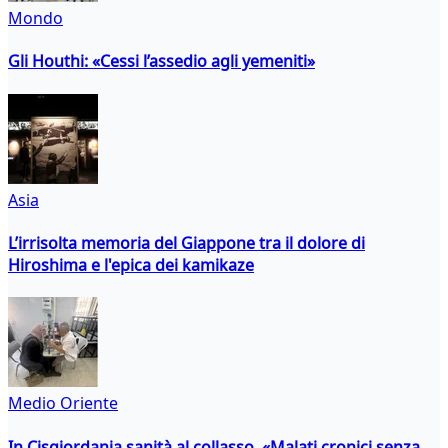
Mondo
Gli Houthi: «Cessi l’assedio agli yemeniti»
Asia
L’irrisolta memoria del Giappone tra il dolore di
Hiroshima e l'epica dei kamikaze
Medio Oriente
In Cisgiordania sanità al collasso. «Malati cronici senza