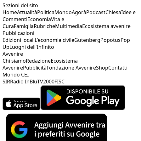
Sezioni del sito
Home
Attualità
Politica
Mondo
Agorà
Podcast
Chiesa
Idee e
Commenti
Economia
Vita e
Cura
Famiglia
Rubriche
Multimedia
Ecosistema avvenire
Pubblicazioni
Edizioni locali
L'economia civile
Gutenberg
Popotus
Pop
Up
Luoghi dell'Infinito
Avvenire
Chi siamo
Redazione
Ecosistema
Avvenire
Pubblicità
Fondazione Avvenire
Shop
Contatti
Mondo CEI
SIR
Radio InBlu
TV2000
FISC