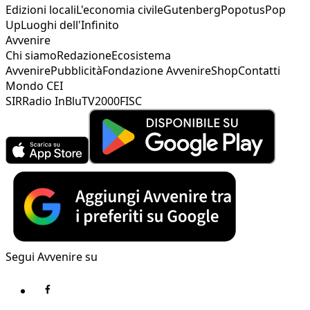
Edizioni locali
L'economia civile
Gutenberg
Popotus
Pop
Up
Luoghi dell'Infinito
Avvenire
Chi siamo
Redazione
Ecosistema
Avvenire
Pubblicità
Fondazione Avvenire
Shop
Contatti
Mondo CEI
SIR
Radio InBlu
TV2000
FISC
Segui Avvenire su