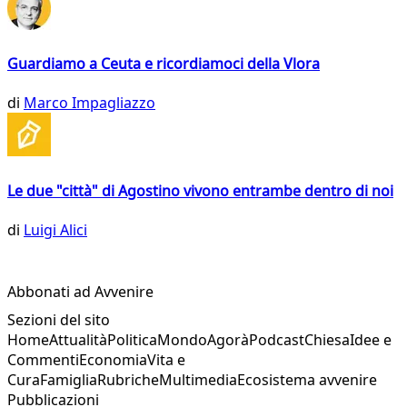
Guardiamo a Ceuta e ricordiamoci della Vlora
di
Marco Impagliazzo
Le due "città" di Agostino vivono entrambe dentro di noi
di
Luigi Alici
Abbonati ad Avvenire
Sezioni del sito
Home
Attualità
Politica
Mondo
Agorà
Podcast
Chiesa
Idee e
Commenti
Economia
Vita e
Cura
Famiglia
Rubriche
Multimedia
Ecosistema avvenire
Pubblicazioni