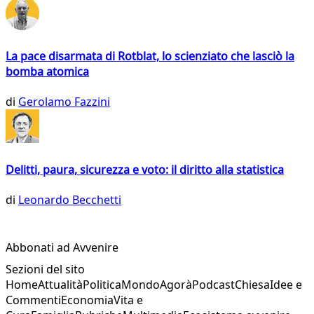
La pace disarmata di Rotblat, lo scienziato che lasciò la
bomba atomica
di
Gerolamo Fazzini
Delitti, paura, sicurezza e voto: il diritto alla statistica
di
Leonardo Becchetti
Abbonati ad Avvenire
Sezioni del sito
Home
Attualità
Politica
Mondo
Agorà
Podcast
Chiesa
Idee e
Commenti
Economia
Vita e