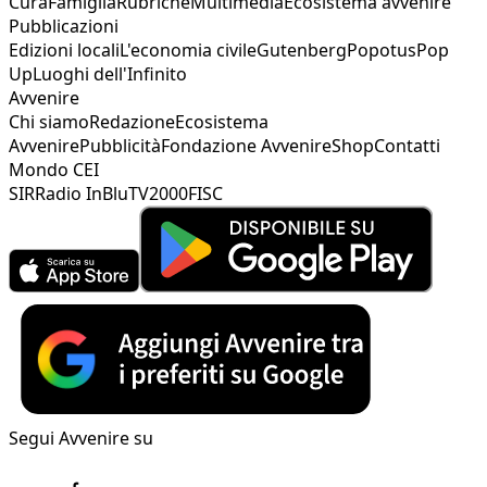
Cura
Famiglia
Rubriche
Multimedia
Ecosistema avvenire
Pubblicazioni
Edizioni locali
L'economia civile
Gutenberg
Popotus
Pop
Up
Luoghi dell'Infinito
Avvenire
Chi siamo
Redazione
Ecosistema
Avvenire
Pubblicità
Fondazione Avvenire
Shop
Contatti
Mondo CEI
SIR
Radio InBlu
TV2000
FISC
Segui Avvenire su