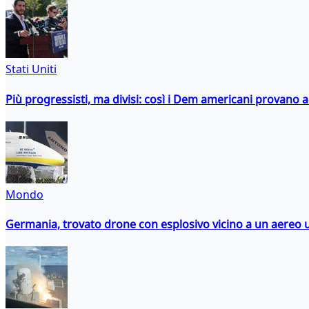
Stati Uniti
Più progressisti, ma divisi: così i Dem americani provano a 
Mondo
Germania, trovato drone con esplosivo vicino a un aereo 