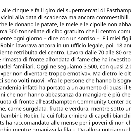
a alle cinque e fa il giro dei supermercati di Eastham
 vicini alla data di scadenza ma ancora commestibili. 
e le donano le patate, le mele e le cipolle non abbas
irca 300 tonnellate di cibo gratuito che il centro co
mente ogni giorno – dice con un sorriso –. E i miei fi
Robin lavorava ancora in un ufficio legale, poi, 18 a
ente retribuita del centro. Lavora dalle 70 alle 80 or
rimasta di fronte all’ondata di fame che ha investito l
clei familiari. Oggi ne seguiamo 3.500, con quasi 2.0
er non diventare troppo emotiva». Ma dietro le oltre
i sono volti nuovi, «fra le persone che hanno bisogno
ndemia infatti ha portato a un aumento di quasi il 60
i che non hanno abbastanza da mangiare è più che rad
a vuota di fronte all’Easthampton Community Center d
 pane, carne surgelata, frutta e verdura, mentre sotto
r bambini. Robin, la cui folta criniera di capelli bian
s ha raccomandato alle mense per i poveri di non chi
obin mentre organizza la fila –. Da allora nutriamo c