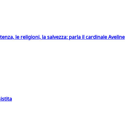
tenza, le religioni, la salvezza: parla il cardinale Aveline
istita