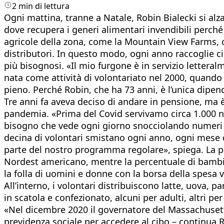
2 min di lettura
Ogni mattina, tranne a Natale, Robin Bialecki si alz
dove recupera i generi alimentari invendibili perché
agricole della zona, come la Mountain View Farms, ch
distributori. In questo modo, ogni anno raccoglie c
più bisognosi. «Il mio furgone è in servizio letteral
nata come attività di volontariato nel 2000, quando 
pieno. Perché Robin, che ha 73 anni, è l’unica dipend
Tre anni fa aveva deciso di andare in pensione, ma è 
pandemia. «Prima del Covid servivamo circa 1.000 nu
bisogno che vede ogni giorno snocciolando numeri «p
decina di volontari smistano ogni anno, ogni mese c
parte del nostro programma regolare», spiega. La pa
Nordest americano, mentre la percentuale di bambin
la folla di uomini e donne con la borsa della spes
All’interno, i volontari distribuiscono latte, uova,
in scatola e confezionato, alcuni per adulti, altri pe
«Nel dicembre 2020 il governatore del Massachusett
previdenza sociale per accedere al cibo – continua R