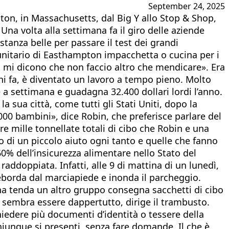
September 24, 2025
pton, in Massachusetts, dal Big Y allo Stop & Shop,
Una volta alla settimana fa il giro delle aziende
tanza belle per passare il test dei grandi
munitario di Easthampton impacchetta o cucina per i
gli mi dicono che non faccio altro che mendicare». Era
nni fa, è diventato un lavoro a tempo pieno. Molto
e a settimana e guadagna 32.400 dollari lordi l’anno.
a sua città, come tutti gli Stati Uniti, dopo la
00 bambini», dice Robin, che preferisce parlare del
 mille tonnellate totali di cibo che Robin e una
 di un piccolo aiuto ogni tanto e quelle che fanno
% dell’insicurezza alimentare nello Stato del
doppiata. Infatti, alle 9 di mattina di un lunedì,
eborda dal marciapiede e inonda il parcheggio.
 una tenda un altro gruppo consegna sacchetti di cibo
chi sembra essere dappertutto, dirige il trambusto.
edere più documenti d’identità o tessere della
hiunque si presenti, senza fare domande. Il che è