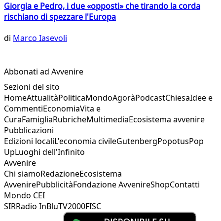
Giorgia e Pedro, i due «opposti» che tirando la corda
rischiano di spezzare l'Europa
di
Marco Iasevoli
Abbonati ad Avvenire
Sezioni del sito
Home
Attualità
Politica
Mondo
Agorà
Podcast
Chiesa
Idee e
Commenti
Economia
Vita e
Cura
Famiglia
Rubriche
Multimedia
Ecosistema avvenire
Pubblicazioni
Edizioni locali
L'economia civile
Gutenberg
Popotus
Pop
Up
Luoghi dell'Infinito
Avvenire
Chi siamo
Redazione
Ecosistema
Avvenire
Pubblicità
Fondazione Avvenire
Shop
Contatti
Mondo CEI
SIR
Radio InBlu
TV2000
FISC