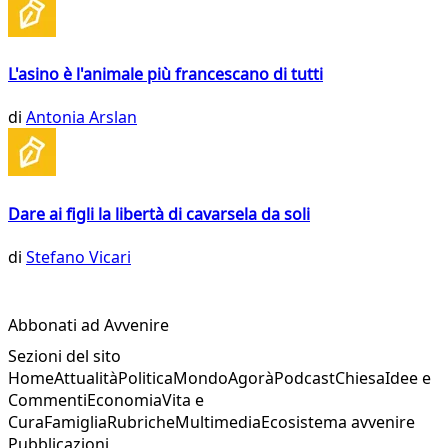
L'asino è l'animale più francescano di tutti
di
Antonia Arslan
Dare ai figli la libertà di cavarsela da soli
di
Stefano Vicari
Abbonati ad Avvenire
Sezioni del sito
Home
Attualità
Politica
Mondo
Agorà
Podcast
Chiesa
Idee e
Commenti
Economia
Vita e
Cura
Famiglia
Rubriche
Multimedia
Ecosistema avvenire
Pubblicazioni