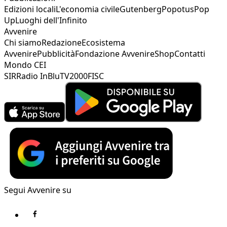
Edizioni locali
L'economia civile
Gutenberg
Popotus
Pop
Up
Luoghi dell'Infinito
Avvenire
Chi siamo
Redazione
Ecosistema
Avvenire
Pubblicità
Fondazione Avvenire
Shop
Contatti
Mondo CEI
SIR
Radio InBlu
TV2000
FISC
Segui Avvenire su