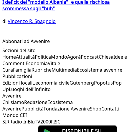
I deficit del "modello Albania" e quella rischiosa
scommessa sugli "hub"
di
Vincenzo R. Spagnolo
Abbonati ad Avvenire
Sezioni del sito
Home
Attualità
Politica
Mondo
Agorà
Podcast
Chiesa
Idee e
Commenti
Economia
Vita e
Cura
Famiglia
Rubriche
Multimedia
Ecosistema avvenire
Pubblicazioni
Edizioni locali
L'economia civile
Gutenberg
Popotus
Pop
Up
Luoghi dell'Infinito
Avvenire
Chi siamo
Redazione
Ecosistema
Avvenire
Pubblicità
Fondazione Avvenire
Shop
Contatti
Mondo CEI
SIR
Radio InBlu
TV2000
FISC