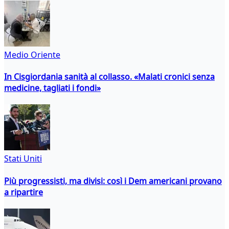
Medio Oriente
In Cisgiordania sanità al collasso. «Malati cronici senza
medicine, tagliati i fondi»
Stati Uniti
Più progressisti, ma divisi: così i Dem americani provano
a ripartire