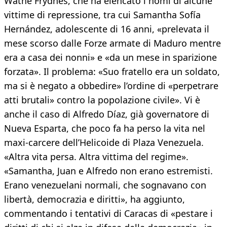
Watne Frydnes, che ha elencato i nomi di alcune
vittime di repressione, tra cui Samantha Sofía
Hernández, adolescente di 16 anni, «prelevata il
mese scorso dalle Forze armate di Maduro mentre
era a casa dei nonni» e «da un mese in sparizione
forzata». Il problema: «Suo fratello era un soldato,
ma si è negato a obbedire» l’ordine di «perpetrare
atti brutali» contro la popolazione civile». Vi è
anche il caso di Alfredo Díaz, già governatore di
Nueva Esparta, che poco fa ha perso la vita nel
maxi-carcere dell’Helicoide di Plaza Venezuela.
«Altra vita persa. Altra vittima del regime».
«Samantha, Juan e Alfredo non erano estremisti.
Erano venezuelani normali, che sognavano con
libertà, democrazia e diritti», ha aggiunto,
commentando i tentativi di Caracas di «pestare i