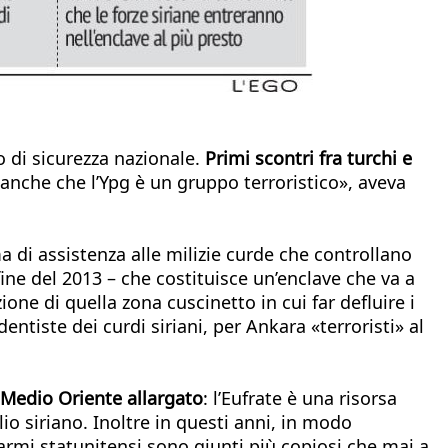
 di sicurezza nazionale.
Primi scontri fra turchi e
a anche che l’Ypg è un gruppo terroristico», aveva
 di assistenza alle milizie curde che controllano
fine del 2013 – che costituisce un’enclave che va a
ione di quella zona cuscinetto in cui far defluire i
entiste dei curdi siriani, per Ankara «terroristi» al
 Medio Oriente allargato
: l’Eufrate è una risorsa
io siriano. Inoltre in questi anni, in modo
armi statunitensi sono giunti più copiosi che mai a