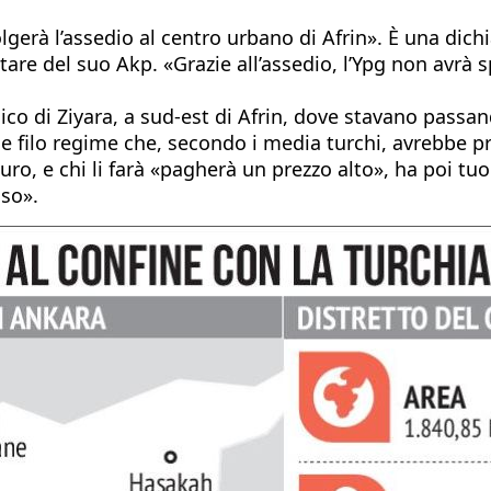
lgerà l’assedio al centro urbano di Afrin». È una dich
re del suo Akp. «Grazie all’assedio, l’Ypg non avrà sp
ico di Ziyara, a sud-est di Afrin, dove stavano passand
zie filo regime che, secondo i media turchi, avrebbe pr
turo, e chi li farà «pagherà un prezzo alto», ha poi t
sso».