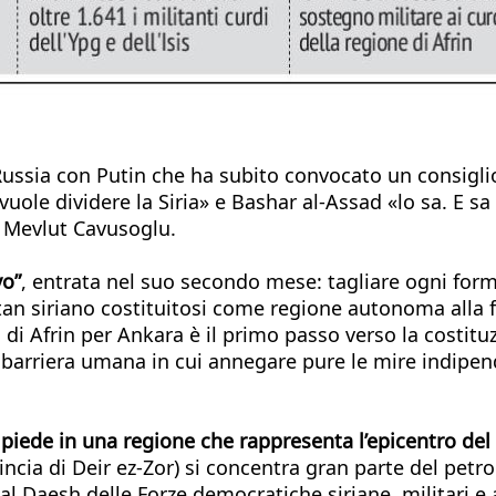
ussia con Putin che ha subito convocato un consiglio
vuole dividere la Siria» e Bashar al-Assad «lo sa. E s
co Mevlut Cavusoglu.
vo”
, entrata nel suo secondo mese: tagliare ogni forma
istan siriano costituitosi come regione autonoma alla 
 di Afrin per Ankara è il primo passo verso la costituz
na barriera umana in cui annegare pure le mire indipend
 piede in una regione che rappresenta l’epicentro del
cia di Deir ez-Zor) si concentra gran parte del petrol
l Daesh delle Forze democratiche siriane, militari e 