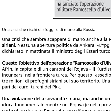
Una crisi che rischi di sfuggire di mano alla Russia
Una crisi che sembra scappare di mano anche alla R
siriani
. Nessuna apertura politica da Ankara. «L’Ypg 
dichiarato in mattinata il ministro degli Esteri tur
Questo l’obiettivo dell’operazione “Ramoscello d’Uli
Afrin, la capitale di un cantoni del Rojava – il Kurd
incunearsi nella frontiera turca. Per questo l’assedio
tre milioni di profughi siriani sul suo territorio. U
pari dei curdi turchi del Pkk.
Una violazione della sovranità siriana, ma anche un
idrica fondamentale mentre nel Rojava (e nella provin
particolare durante l’avanzata verso Raqqa in mano a