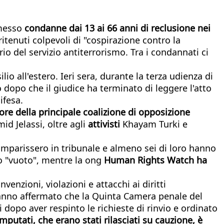
emesso
condanne dai 13 ai 66 anni di reclusione nei
ritenuti colpevoli di "cospirazione contro la
io del servizio antiterrorismo. Tra i condannati ci
lio all'estero. Ieri sera, durante la terza udienza di
dopo che il giudice ha terminato di leggere l'atto
ifesa.
ore della principale coalizione di opposizione
 Jelassi, oltre agli
attivisti
Khayam Turki e
 comparissero in tribunale e almeno sei di loro hanno
so "vuoto", mentre la ong
Human Rights Watch ha
venzioni, violazioni e attacchi ai diritti
 hanno affermato che la Quinta Camera penale del
i dopo aver respinto le richieste di rinvio e ordinato
putati, che erano stati rilasciati su cauzione, è