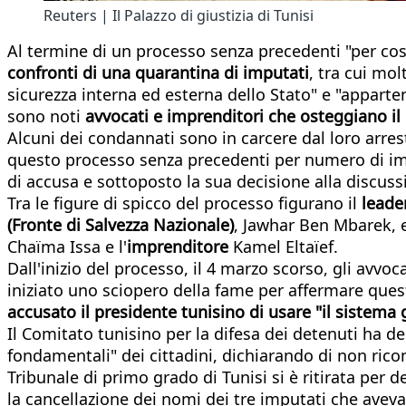
Reuters | Il Palazzo di giustizia di Tunisi
Al termine di un processo senza precedenti "per cos
confronti di una quarantina di imputati
, tra cui mol
sicurezza interna ed esterna dello Stato" e "apparte
sono noti
avvocati e imprenditori che osteggiano il
Alcuni dei condannati sono in carcere dal loro arresto
questo processo senza precedenti per numero di impu
di accusa e sottoposto la sua decisione alla discus
Tra le figure di spicco del processo figurano il
leade
(Fronte di Salvezza Nazionale)
, Jawhar Ben Mbarek, e
Chaïma Issa e l'
imprenditore
Kamel Eltaïef.
Dall'inizio del processo, il 4 marzo scorso, gli avvo
iniziato uno sciopero della fame per affermare quest
accusato il presidente tunisino di usare "il sistema 
Il Comitato tunisino per la difesa dei detenuti ha den
fondamentali" dei cittadini, dichiarando di non rico
Tribunale di primo grado di Tunisi si è ritirata per 
la cancellazione dei nomi dei tre imputati che avev