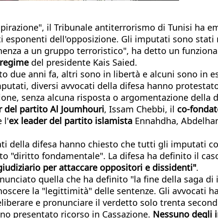
pirazione", il Tribunale antiterrorismo di Tunisi ha 
ti esponenti dell'opposizione. Gli imputati sono stati 
nenza a un gruppo terroristico", ha detto un funzionar
 regime
del presidente Kais Saied.
 due anni fa, altri sono in libertà e alcuni sono in esi
tati, diversi avvocati della difesa hanno protestato 
sione, senza alcuna risposta o argomentazione della d
r del partito Al Joumhouri
, Issam Chebbi, il
co-fondat
 l'
ex leader del partito islamista
Ennahdha, Abdelhamid
cati della difesa hanno chiesto che tutti gli imputati
o "diritto fondamentale". La difesa ha definito il ca
giudiziario per attaccare oppositori e dissidenti"
.
unciato quella che ha definito "la fine della saga di in
noscere la "legittimità" delle sentenze. Gli avvocati
deliberare e pronunciare il verdetto solo trenta second
ano presentato ricorso in Cassazione.
Nessuno degli im