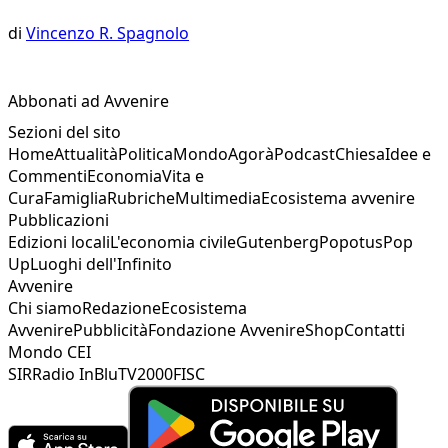
di
Vincenzo R. Spagnolo
Abbonati ad Avvenire
Sezioni del sito
Home
Attualità
Politica
Mondo
Agorà
Podcast
Chiesa
Idee e
Commenti
Economia
Vita e
Cura
Famiglia
Rubriche
Multimedia
Ecosistema avvenire
Pubblicazioni
Edizioni locali
L'economia civile
Gutenberg
Popotus
Pop
Up
Luoghi dell'Infinito
Avvenire
Chi siamo
Redazione
Ecosistema
Avvenire
Pubblicità
Fondazione Avvenire
Shop
Contatti
Mondo CEI
SIR
Radio InBlu
TV2000
FISC