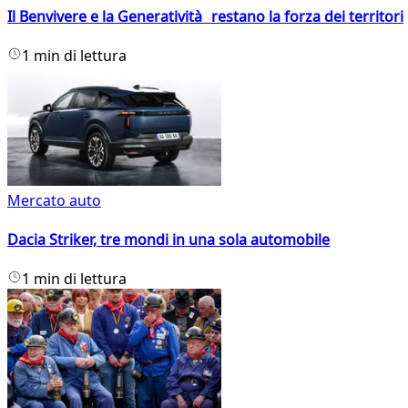
Il Benvivere e la Generatività restano la forza dei territori
1 min di lettura
Mercato auto
Dacia Striker, tre mondi in una sola automobile
1 min di lettura