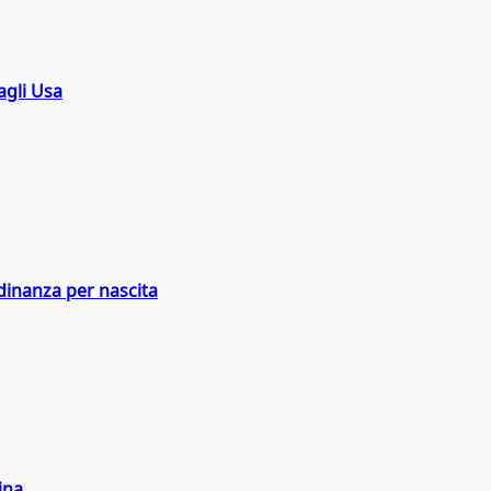
agli Usa
adinanza per nascita
ina