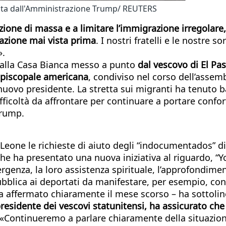
oluta dall'Amministrazione Trump/ REUTERS
azione di massa e a limitare l’immigrazione irregolar
tuazione mai vista prima
. I nostri fratelli e le nostre so
».
 alla Casa Bianca messo a punto
dal vescovo di El Pas
episcopale americana
, condiviso nel corso dell’assem
uovo presidente. La stretta sui migranti ha tenuto ba
ifficoltà da affrontare per continuare a portare confor
Trump.
one le richieste di aiuto degli “indocumentados” di El
he ha presentato una nuova iniziativa al riguardo, “Yo
ergenza, la loro assistenza spirituale, l’approfondimen
pubblica ai deportati da manifestare, per esempio, c
ha affermato chiaramente il mese scorso – ha sottoli
residente dei vescovi statunitensi, ha assicurato che 
 «Continueremo a parlare chiaramente della situazion