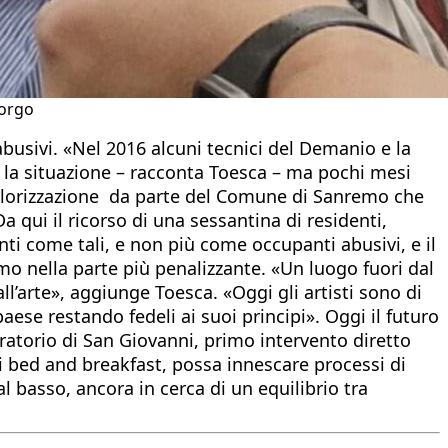
borgo
abusivi. «Nel 2016 alcuni tecnici del Demanio e la
e la situazione – racconta Toesca – ma pochi mesi
alorizzazione da parte del Comune di Sanremo che
a qui il ricorso di una sessantina di residenti,
anti come tali, e non più come occupanti abusivi, e il
o nella parte più penalizzante. «Un luogo fuori dal
’arte», aggiunge Toesca. «Oggi gli artisti sono di
ese restando fedeli ai suoi principi». Oggi il futuro
Oratorio di San Giovanni, primo intervento diretto
di bed and breakfast, possa innescare processi di
l basso, ancora in cerca di un equilibrio tra