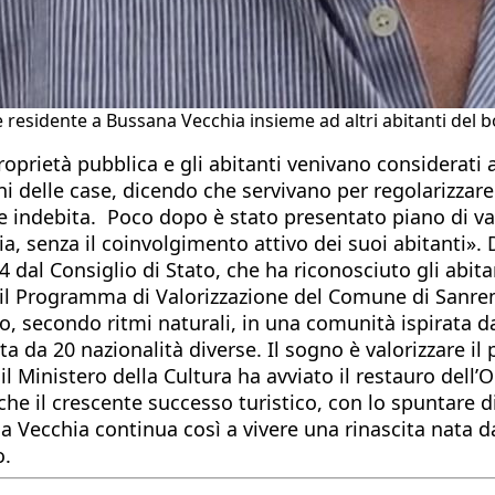
 residente a Bussana Vecchia insieme ad altri abitanti del 
oprietà pubblica e gli abitanti venivano considerati 
i delle case, dicendo che servivano per regolarizzar
e indebita. Poco dopo è stato presentato piano di v
, senza il coinvolgimento attivo dei suoi abitanti». D
4 dal Consiglio di Stato, che ha riconosciuto gli abit
o il Programma di Valorizzazione del Comune di Sanrem
secondo ritmi naturali, in una comunità ispirata dall
a 20 nazionalità diverse. Il sogno è valorizzare il pa
l Ministero della Cultura ha avviato il restauro dell’
che il crescente successo turistico, con lo spuntare 
a Vecchia continua così a vivere una rinascita nata da
o.