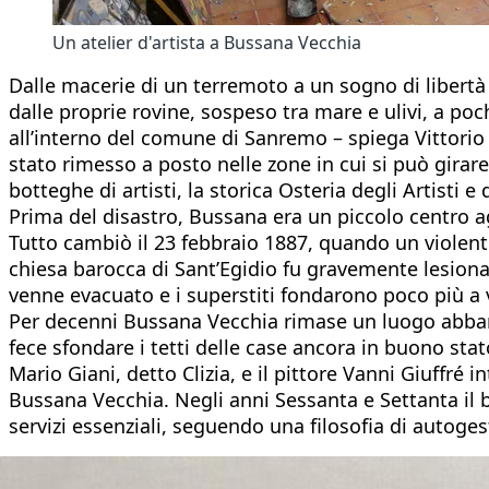
Un atelier d'artista a Bussana Vecchia
Dalle macerie di un terremoto a un sogno di libertà a
dalle proprie rovine, sospeso tra mare e ulivi, a po
all’interno del comune di Sanremo – spiega Vittorio 
stato rimesso a posto nelle zone in cui si può gira
botteghe di artisti, la storica Osteria degli Artisti 
Prima del disastro, Bussana era un piccolo centro agr
Tutto cambiò il 23 febbraio 1887, quando un violenti
chiesa barocca di Sant’Egidio fu gravemente lesionata.
venne evacuato e i superstiti fondarono poco più a
Per decenni Bussana Vecchia rimase un luogo abban
fece sfondare i tetti delle case ancora in buono stat
Mario Giani, detto Clizia, e il pittore Vanni Giuffré i
Bussana Vecchia. Negli anni Sessanta e Settanta il bo
servizi essenziali, seguendo una filosofia di autoges