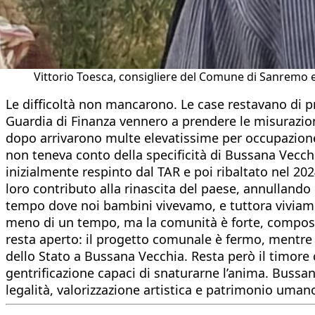
Vittorio Toesca, consigliere del Comune di Sanremo e
Le difficoltà non mancarono. Le case restavano di pr
Guardia di Finanza vennero a prendere le misurazion
dopo arrivarono multe elevatissime per occupazion
non teneva conto della specificità di Bussana Vecchia
inizialmente respinto dal TAR e poi ribaltato nel 202
loro contributo alla rinascita del paese, annulland
tempo dove noi bambini vivevamo, e tuttora viviamo, 
meno di un tempo, ma la comunità è forte, composta d
resta aperto: il progetto comunale è fermo, mentre i
dello Stato a Bussana Vecchia. Resta però il timore 
gentrificazione capaci di snaturarne l’anima. Bussan
legalità, valorizzazione artistica e patrimonio uman