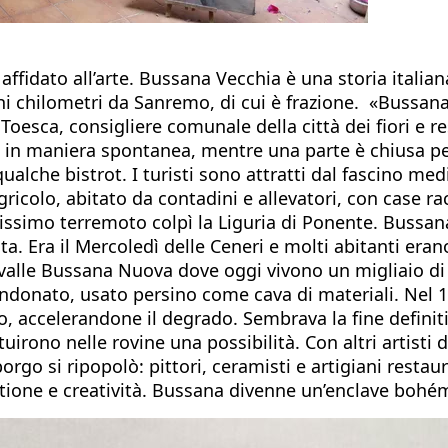
ffidato all’arte. Bussana Vecchia è una storia italian
chi chilometri da Sanremo, di cui è frazione. «Bussan
Toesca, consigliere comunale della città dei fiori e r
re in maniera spontanea, mentre una parte è chiusa pe
e qualche bistrot. I turisti sono attratti dal fascino m
icolo, abitato da contadini e allevatori, con case rac
ssimo terremoto colpì la Liguria di Ponente. Bussana 
 Era il Mercoledì delle Ceneri e molti abitanti erano i
 valle Bussana Nuova dove oggi vivono un migliaio di
donato, usato persino come cava di materiali. Nel 1
o, accelerandone il degrado. Sembrava la fine definitiv
ntuirono nelle rovine una possibilità. Con altri artisti
rgo si ripopolò: pittori, ceramisti e artigiani restau
tione e creatività. Bussana divenne un’enclave bohémie