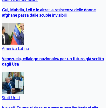
Gul, Mahdia, Leil e le altre: la resistenza delle donne
afghane passa dalle scuole invisibili
America Latina
Venezuela, «dialogo nazionale» per un futuro già scritto
dagli Usa
Stati Uniti
Ius soli, Trump ci riprova e vara nuove limitazioni alla