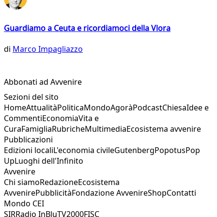
Guardiamo a Ceuta e ricordiamoci della Vlora
di
Marco Impagliazzo
Abbonati ad Avvenire
Sezioni del sito
Home
Attualità
Politica
Mondo
Agorà
Podcast
Chiesa
Idee e
Commenti
Economia
Vita e
Cura
Famiglia
Rubriche
Multimedia
Ecosistema avvenire
Pubblicazioni
Edizioni locali
L'economia civile
Gutenberg
Popotus
Pop
Up
Luoghi dell'Infinito
Avvenire
Chi siamo
Redazione
Ecosistema
Avvenire
Pubblicità
Fondazione Avvenire
Shop
Contatti
Mondo CEI
SIR
Radio InBlu
TV2000
FISC