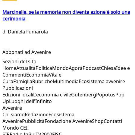
Marcinelle, se la memoria non diventa azione è solo una
cerimonia
di
Daniela Fumarola
Abbonati ad Avvenire
Sezioni del sito
Home
Attualità
Politica
Mondo
Agorà
Podcast
Chiesa
Idee e
Commenti
Economia
Vita e
Cura
Famiglia
Rubriche
Multimedia
Ecosistema avvenire
Pubblicazioni
Edizioni locali
L'economia civile
Gutenberg
Popotus
Pop
Up
Luoghi dell'Infinito
Avvenire
Chi siamo
Redazione
Ecosistema
Avvenire
Pubblicità
Fondazione Avvenire
Shop
Contatti
Mondo CEI
SIR
Radio InBlu
TV2000
FISC