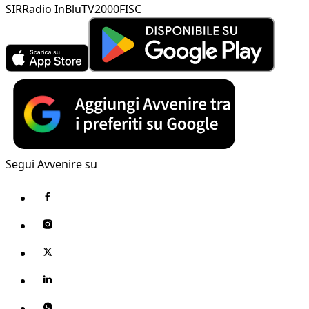
SIR
Radio InBlu
TV2000
FISC
Segui Avvenire su