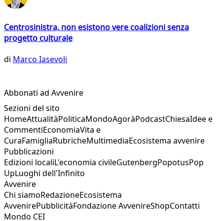
Centrosinistra, non esistono vere coalizioni senza
progetto culturale
di
Marco Iasevoli
Abbonati ad Avvenire
Sezioni del sito
Home
Attualità
Politica
Mondo
Agorà
Podcast
Chiesa
Idee e
Commenti
Economia
Vita e
Cura
Famiglia
Rubriche
Multimedia
Ecosistema avvenire
Pubblicazioni
Edizioni locali
L'economia civile
Gutenberg
Popotus
Pop
Up
Luoghi dell'Infinito
Avvenire
Chi siamo
Redazione
Ecosistema
Avvenire
Pubblicità
Fondazione Avvenire
Shop
Contatti
Mondo CEI