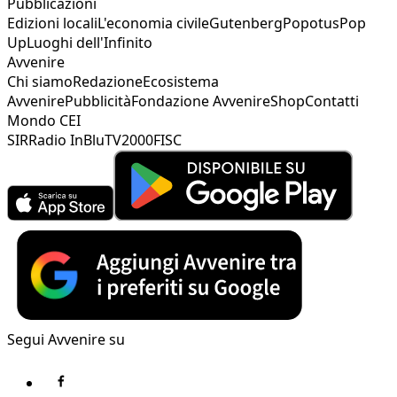
Pubblicazioni
Edizioni locali
L'economia civile
Gutenberg
Popotus
Pop
Up
Luoghi dell'Infinito
Avvenire
Chi siamo
Redazione
Ecosistema
Avvenire
Pubblicità
Fondazione Avvenire
Shop
Contatti
Mondo CEI
SIR
Radio InBlu
TV2000
FISC
Segui Avvenire su