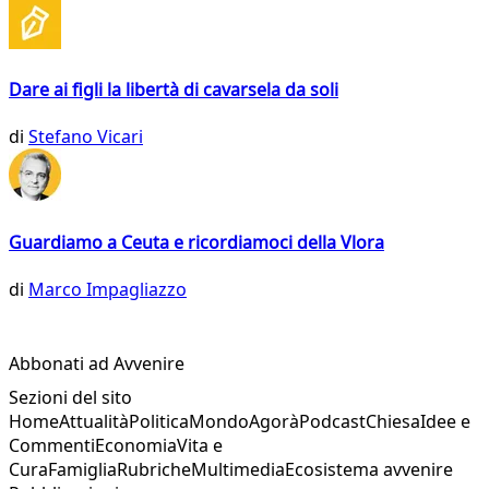
Dare ai figli la libertà di cavarsela da soli
di
Stefano Vicari
Guardiamo a Ceuta e ricordiamoci della Vlora
di
Marco Impagliazzo
Abbonati ad Avvenire
Sezioni del sito
Home
Attualità
Politica
Mondo
Agorà
Podcast
Chiesa
Idee e
Commenti
Economia
Vita e
Cura
Famiglia
Rubriche
Multimedia
Ecosistema avvenire