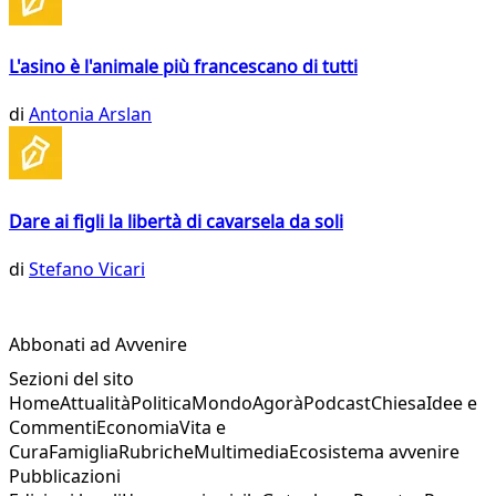
L'asino è l'animale più francescano di tutti
di
Antonia Arslan
Dare ai figli la libertà di cavarsela da soli
di
Stefano Vicari
Abbonati ad Avvenire
Sezioni del sito
Home
Attualità
Politica
Mondo
Agorà
Podcast
Chiesa
Idee e
Commenti
Economia
Vita e
Cura
Famiglia
Rubriche
Multimedia
Ecosistema avvenire
Pubblicazioni