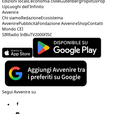
Edizioni locali
L'economia civile
Gutenberg
Popotus
Pop
Up
Luoghi dell'Infinito
Avvenire
Chi siamo
Redazione
Ecosistema
Avvenire
Pubblicità
Fondazione Avvenire
Shop
Contatti
Mondo CEI
SIR
Radio InBlu
TV2000
FISC
Segui Avvenire su