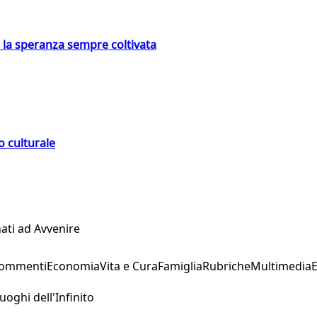
e la speranza sempre coltivata
o culturale
ati ad Avvenire
Commenti
Economia
Vita e Cura
Famiglia
Rubriche
Multimedia
uoghi dell'Infinito