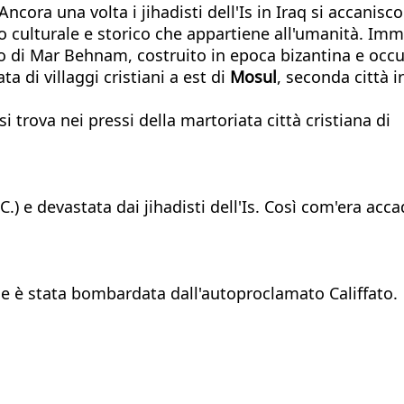
Ancora una volta i jihadisti dell'Is in Iraq si accani
o culturale e storico che appartiene all'umanità. Imm
i Mar Behnam, costruito in epoca bizantina e occupato
ta di villaggi cristiani a est di
Mosul
, seconda città i
 trova nei pressi della martoriata città cristiana di
.C.) e devastata dai jihadisti dell'Is. Così com'era acc
 che è stata bombardata dall'autoproclamato Califfato.