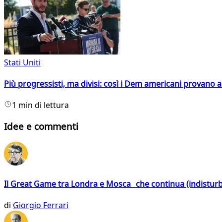
Stati Uniti
Più progressisti, ma divisi: così i Dem americani provano a 
1 min di lettura
Idee e commenti
Il Great Game tra Londra e Mosca che continua (indistur
di
Giorgio Ferrari