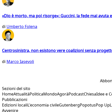
«Dio è morto, ma poi risorge»: Guccini, la fede mai avuta 
di
Umberto Folena
Centrosinistra, non esistono vere coalizioni senza progett
di
Marco Iasevoli
Abbon
Sezioni del sito
Home
Attualità
Politica
Mondo
Agorà
Podcast
Chiesa
Idee e 
Pubblicazioni
Edizioni locali
L'economia civile
Gutenberg
Popotus
Pop Up
L
Avvenire