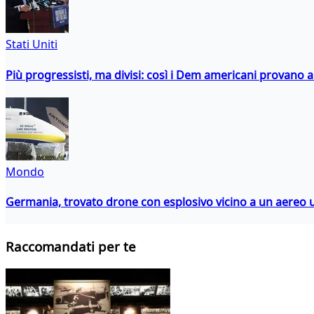
Stati Uniti
Più progressisti, ma divisi: così i Dem americani provano a 
Mondo
Germania, trovato drone con esplosivo vicino a un aereo 
Raccomandati per te