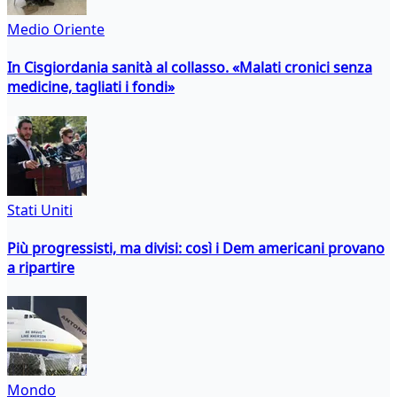
Medio Oriente
In Cisgiordania sanità al collasso. «Malati cronici senza
medicine, tagliati i fondi»
Stati Uniti
Più progressisti, ma divisi: così i Dem americani provano
a ripartire
Mondo