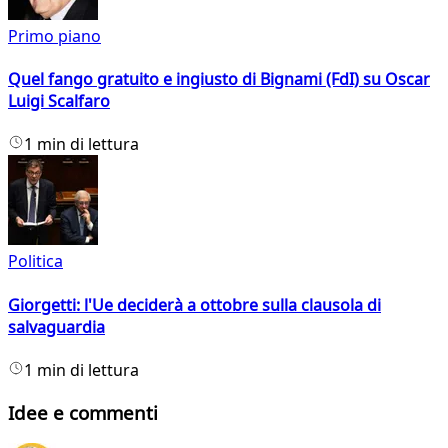
Primo piano
Quel fango gratuito e ingiusto di Bignami (FdI) su Oscar
Luigi Scalfaro
1 min di lettura
Politica
Giorgetti: l'Ue deciderà a ottobre sulla clausola di
salvaguardia
1 min di lettura
Idee e commenti