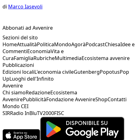
di
Marco Iasevoli
Abbonati ad Avvenire
Sezioni del sito
Home
Attualità
Politica
Mondo
Agorà
Podcast
Chiesa
Idee e
Commenti
Economia
Vita e
Cura
Famiglia
Rubriche
Multimedia
Ecosistema avvenire
Pubblicazioni
Edizioni locali
L'economia civile
Gutenberg
Popotus
Pop
Up
Luoghi dell'Infinito
Avvenire
Chi siamo
Redazione
Ecosistema
Avvenire
Pubblicità
Fondazione Avvenire
Shop
Contatti
Mondo CEI
SIR
Radio InBlu
TV2000
FISC