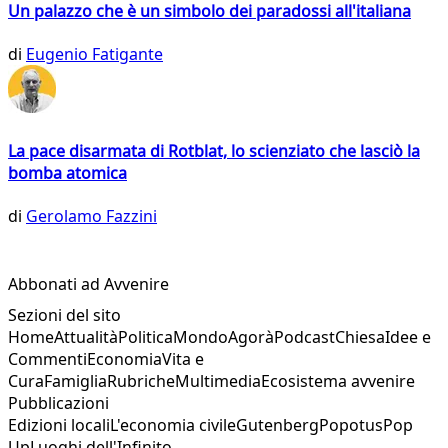
Un palazzo che è un simbolo dei paradossi all'italiana
di
Eugenio Fatigante
La pace disarmata di Rotblat, lo scienziato che lasciò la
bomba atomica
di
Gerolamo Fazzini
Abbonati ad Avvenire
Sezioni del sito
Home
Attualità
Politica
Mondo
Agorà
Podcast
Chiesa
Idee e
Commenti
Economia
Vita e
Cura
Famiglia
Rubriche
Multimedia
Ecosistema avvenire
Pubblicazioni
Edizioni locali
L'economia civile
Gutenberg
Popotus
Pop
Up
Luoghi dell'Infinito