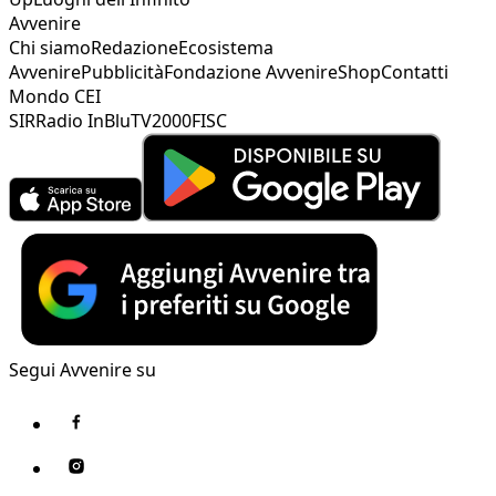
Avvenire
Chi siamo
Redazione
Ecosistema
Avvenire
Pubblicità
Fondazione Avvenire
Shop
Contatti
Mondo CEI
SIR
Radio InBlu
TV2000
FISC
Segui Avvenire su