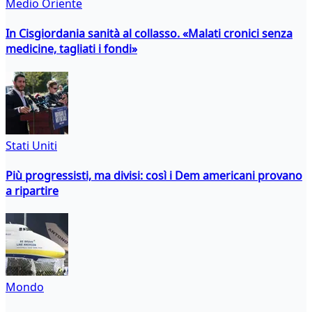
Medio Oriente
In Cisgiordania sanità al collasso. «Malati cronici senza
medicine, tagliati i fondi»
Stati Uniti
Più progressisti, ma divisi: così i Dem americani provano
a ripartire
Mondo