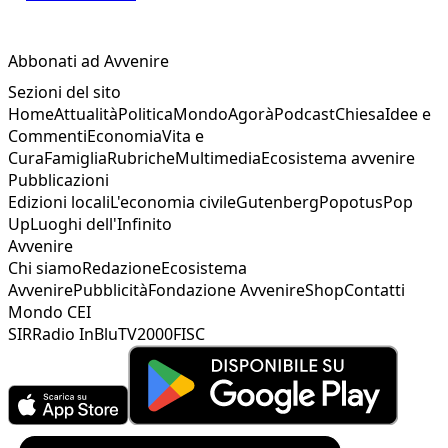
Abbonati ad Avvenire
Sezioni del sito
Home
Attualità
Politica
Mondo
Agorà
Podcast
Chiesa
Idee e
Commenti
Economia
Vita e
Cura
Famiglia
Rubriche
Multimedia
Ecosistema avvenire
Pubblicazioni
Edizioni locali
L'economia civile
Gutenberg
Popotus
Pop
Up
Luoghi dell'Infinito
Avvenire
Chi siamo
Redazione
Ecosistema
Avvenire
Pubblicità
Fondazione Avvenire
Shop
Contatti
Mondo CEI
SIR
Radio InBlu
TV2000
FISC