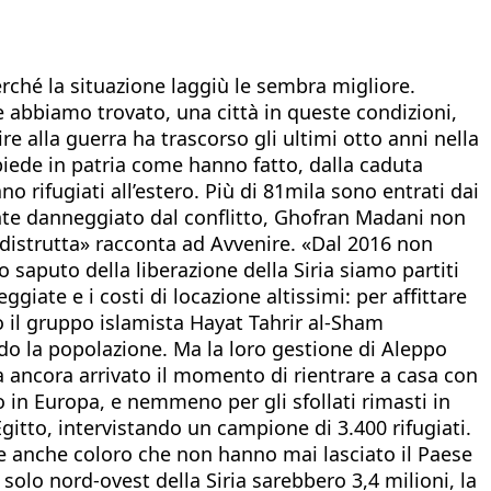
rché la situazione laggiù le sembra migliore.
e abbiamo trovato, una città in queste condizioni,
 alla guerra ha trascorso gli ultimi otto anni nella
o piede in patria come hanno fatto, dalla caduta
no rifugiati all’estero. Più di 81mila sono entrati dai
mente danneggiato dal conflitto, Ghofran Madani non
ta distrutta» racconta ad Avvenire. «Dal 2016 non
saputo della liberazione della Siria siamo partiti
giate e i costi di locazione altissimi: per affittare
 il gruppo islamista Hayat Tahrir al-Sham
ando la popolazione. Ma la loro gestione di Aleppo
ra ancora arrivato il momento di rientrare a casa con
o in Europa, e nemmeno per gli sfollati rimasti in
Egitto, intervistando un campione di 3.400 rifugiati.
are anche coloro che non hanno mai lasciato il Paese
 solo nord-ovest della Siria sarebbero 3,4 milioni, la