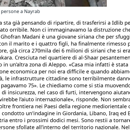
te persone a Nayrab
 già pensando di ripartire, di trasferirsi a Idlib pe
 stato orribile. Non ci immaginavamo la distruzione ch
Ghofran Madani è una giovane siriana che per sfuggire
, con il marito e i quattro figli, ha finalmente rimess
, già circa 270mila dei 6 milioni di siriani che si era
i Ankara. Cresciuta nel quartiere di al-Shaar pesante
to in un’altra zona di Aleppo. «Casa mia infatti è sta
one economica per noi era difficile e quando abbiamo 
, le infrastrutture cittadine sono terribilmente danneg
ne pagavamo 75». Le chiediamo come si stia muovendo
i di insicurezza, nel caso di furti, intervengono aiut
ervirebbe l’aiuto internazionale», risponde. Non semb
 oltre frontiera nei Paesi della regione mediorientale 
ha condotto un'indagine in Giordania, Libano, Iraq ed 
atria entro i prossimi dodici mesi. Sono restii a torn
rsone sfollate all’interno del territorio nazionale. Nel