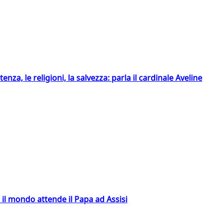
tenza, le religioni, la salvezza: parla il cardinale Aveline
 il mondo attende il Papa ad Assisi