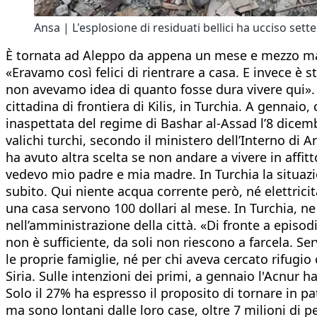
Ansa | L'esplosione di residuati bellici ha ucciso set
È tornata ad Aleppo da appena un mese e mezzo ma sta
«Eravamo così felici di rientrare a casa. E invece è
non avevamo idea di quanto fosse dura vivere qui». 
cittadina di frontiera di Kilis, in Turchia. A gennaio
inaspettata del regime di Bashar al-Assad l’8 dicembre
valichi turchi, secondo il ministero dell’Interno d
ha avuto altra scelta se non andare a vivere in affit
vedevo mio padre e mia madre. In Turchia la situazi
subito. Qui niente acqua corrente però, né elettricità
una casa servono 100 dollari al mese. In Turchia, 
nell’amministrazione della città. «Di fronte a episod
non è sufficiente, da soli non riescono a farcela. S
le proprie famiglie, né per chi aveva cercato rifugio
Siria. Sulle intenzioni dei primi, a gennaio l'Acnur 
Solo il 27% ha espresso il proposito di tornare in p
ma sono lontani dalle loro case, oltre 7 milioni di pe