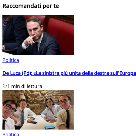
Raccomandati per te
Politica
De Luca (Pd): «La sinistra più unita della destra sull'Europ
1 min di lettura
Politica