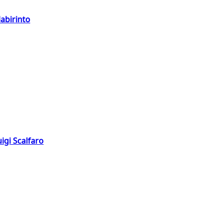
labirinto
igi Scalfaro