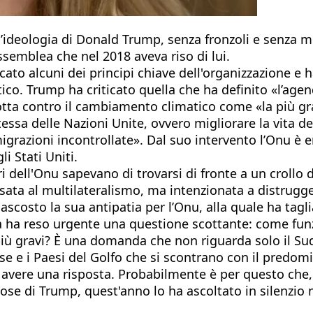
ll’ideologia di Donald Trump, senza fronzoli e senza m
Assemblea che nel 2018 aveva riso di lui.
ato alcuni dei principi chiave dell'organizzazione e h
. Trump ha criticato quella che ha definito «l’agenda
lotta contro il cambiamento climatico come «la più g
sa delle Nazioni Unite, ovvero migliorare la vita deg
migrazioni incontrollate». Dal suo intervento l’Onu è
i Stati Uniti.
i dell'Onu sapevano di trovarsi di fronte a un crollo di
ata al multilateralismo, ma intenzionata a distrugge
nascosto la sua antipatia per l’Onu, alla quale ha tagl
na ha reso urgente una questione scottante: come fun
 più gravi? È una domanda che non riguarda solo il S
ese e i Paesi del Golfo che si scontrano con il predom
 avere una risposta. Probabilmente è per questo che,
siose di Trump, quest'anno lo ha ascoltato in silenzi