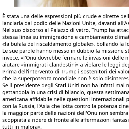
È stata una delle espressioni più crude e dirette de
lanciarla dal podio delle Nazioni Unite, davanti all’
Nel suo discorso al Palazzo di vetro, Trump ha attacc
stessa linea su immigrazione e cambiamento climatico
«la bufala del riscaldamento globale», bollando la 
Le sue parole hanno messo in dubbio la missione stes
invece, «l'Onu dovrebbe fermare le invasioni delle 
aiutare «immigrati clandestini» a violare le leggi degl
Prima dell’intervento di Trump i sostenitori dei valor
che la superpotenza mondiale non è solo disinteress
Se il presidente degli Stati Uniti non ha infatti mai 
gettandola in una crisi di bilancio, questa settima
americana affidabile nelle questioni internazionali
con la Russia, l'Asia che lotta contro la potenza cin
la maggior parte delle nazioni dell'Onu non sembra
scoppiata a ridere di fronte alle affermazioni fanta
tutti in malora».