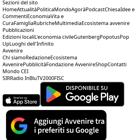
Sezioni del sito
Home
Attualità
Politica
Mondo
Agorà
Podcast
Chiesa
Idee e
Commenti
Economia
Vita e
Cura
Famiglia
Rubriche
Multimedia
Ecosistema avvenire
Pubblicazioni
Edizioni locali
L'economia civile
Gutenberg
Popotus
Pop
Up
Luoghi dell'Infinito
Avvenire
Chi siamo
Redazione
Ecosistema
Avvenire
Pubblicità
Fondazione Avvenire
Shop
Contatti
Mondo CEI
SIR
Radio InBlu
TV2000
FISC