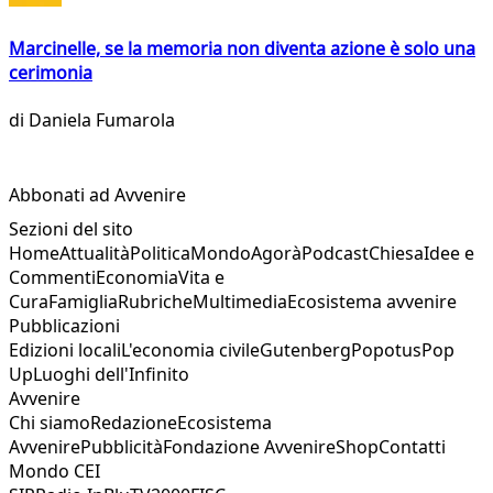
Marcinelle, se la memoria non diventa azione è solo una
cerimonia
di
Daniela Fumarola
Abbonati ad Avvenire
Sezioni del sito
Home
Attualità
Politica
Mondo
Agorà
Podcast
Chiesa
Idee e
Commenti
Economia
Vita e
Cura
Famiglia
Rubriche
Multimedia
Ecosistema avvenire
Pubblicazioni
Edizioni locali
L'economia civile
Gutenberg
Popotus
Pop
Up
Luoghi dell'Infinito
Avvenire
Chi siamo
Redazione
Ecosistema
Avvenire
Pubblicità
Fondazione Avvenire
Shop
Contatti
Mondo CEI