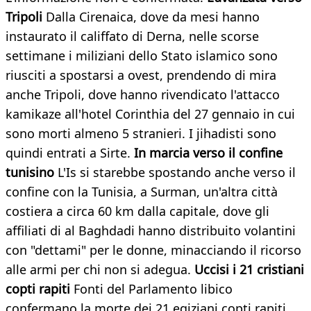
Tripoli
Dalla Cirenaica, dove da mesi hanno
instaurato il califfato di Derna, nelle scorse
settimane i miliziani dello Stato islamico sono
riusciti a spostarsi a ovest, prendendo di mira
anche Tripoli, dove hanno rivendicato l'attacco
kamikaze all'hotel Corinthia del 27 gennaio in cui
sono morti almeno 5 stranieri. I jihadisti sono
quindi entrati a Sirte.
In marcia verso il confine
tunisino
L'Is si starebbe spostando anche verso il
confine con la Tunisia, a Surman, un'altra città
costiera a circa 60 km dalla capitale, dove gli
affiliati di al Baghdadi hanno distribuito volantini
con "dettami" per le donne, minacciando il ricorso
alle armi per chi non si adegua.
Uccisi i 21 cristiani
copti rapiti
Fonti del Parlamento libico
confermano la morte dei 21 egiziani copti rapiti