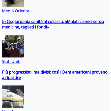
Medio Oriente
In Cisgiordania sanità al collasso. «Malati cronici senza
medicine, tagliati i fondi»
Stati Uniti
Più progressisti, ma divisi: così i Dem americani provano
a ripartire