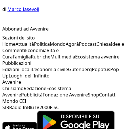
di
Marco Iasevoli
Abbonati ad Avvenire
Sezioni del sito
Home
Attualità
Politica
Mondo
Agorà
Podcast
Chiesa
Idee e
Commenti
Economia
Vita e
Cura
Famiglia
Rubriche
Multimedia
Ecosistema avvenire
Pubblicazioni
Edizioni locali
L'economia civile
Gutenberg
Popotus
Pop
Up
Luoghi dell'Infinito
Avvenire
Chi siamo
Redazione
Ecosistema
Avvenire
Pubblicità
Fondazione Avvenire
Shop
Contatti
Mondo CEI
SIR
Radio InBlu
TV2000
FISC