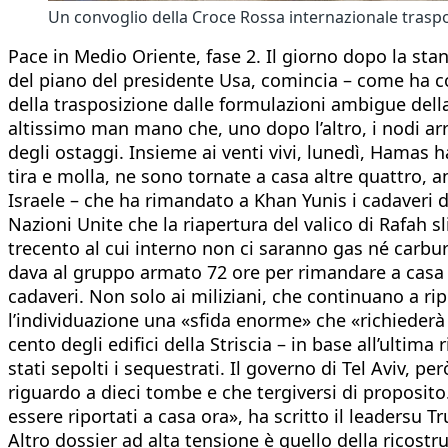
Un convoglio della Croce Rossa internazionale traspor
Pace in Medio Oriente, fase 2. Il giorno dopo la s
del piano del presidente Usa, comincia – come ha co
della trasposizione dalle formulazioni ambigue della 
altissimo man mano che, uno dopo l’altro, i nodi arriv
degli ostaggi. Insieme ai venti vivi, lunedì, Hamas h
tira e molla, ne sono tornate a casa altre quattro, 
Israele – che ha rimandato a Khan Yunis i cadaveri di
Nazioni Unite che la riapertura del valico di Rafah 
trecento al cui interno non ci saranno gas né carbu
dava al gruppo armato 72 ore per rimandare a casa tutt
cadaveri. Non solo ai miliziani, che continuano a rip
l’individuazione una «sfida enorme» che «richiederà
cento degli edifici della Striscia – in base all’ulti
stati sepolti i sequestrati. Il governo di Tel Aviv, 
riguardo a dieci tombe e che tergiversi di proposito
essere riportati a casa ora», ha scritto il leadersu Tr
Altro dossier ad alta tensione è quello della ricostr