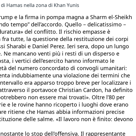
i di Hamas nella zona di Khan Yunis
 Trump e la firma in pompa magna a Sharm el-Sheikh
ndo tempo” dell’accordo. Quello – delicatissimo –
duratura» del conflitto. Il rischio empasse è
fra tutte, la questione della restituzione dei corpi
ssi Sharabi e Daniel Perez. Ieri sera, dopo un lungo
e. Ne mancano venti più i resti di un disperso e
sta, i vertici dell’esercito hanno informato le
 metà del numero concordato di convogli umanitari:
esenta indubbiamente una violazione dei termini che
’intervallo era apparso troppo breve per localizzare i
attraverso il portavoce Christian Cardon, ha definito
otrebbero non essere mai trovati». Oltre l’80 per
erie e le rovine hanno ricoperto i luoghi dove erano
itare ritiene che Hamas abbia informazioni precise
ituzione delle salme. «Il lavoro non è finito: devono
nostante lo stop dell’offensiva. Il rappresentante