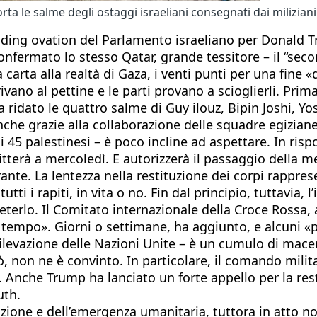
ta le salme degli ostaggi israeliani consegnati dai milizian
tanding ovation del Parlamento israeliano per Donald
nfermato lo stesso Qatar, grande tessitore – il “seco
carta alla realtà di Gaza, i venti punti per una fine «
ano al pettine e le parti provano a scioglierli. Prima 
a ridato le quattro salme di Guy ilouz, Bipin Joshi, Yo
anche grazie alla collaborazione delle squadre egizian
 45 palestinesi – è poco incline ad aspettare. In rispo
slitterà a mercoledì. E autorizzerà il passaggio della
rante. La lentezza nella restituzione dei corpi rappr
i i rapiti, in vita o no. Fin dal principio, tuttavia, l
eterlo. Il Comitato internazionale della Croce Rossa, 
 tempo». Giorni o settimane, ha aggiunto, e alcuni «p
ma rilevazione delle Nazioni Unite – è un cumulo di mac
però, non ne è convinto. In particolare, il comando mil
. Anche Trump ha lanciato un forte appello per la rest
uth.
uzione e dell’emergenza umanitaria, tuttora in atto no