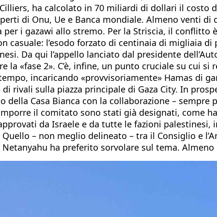
illiers, ha calcolato in 70 miliardi di dollari il costo
sperti di Onu, Ue e Banca mondiale. Almeno venti di 
per i gazawi allo stremo. Per la Striscia, il conflitto
casuale: l’esodo forzato di centinaia di migliaia di p
nesi. Da qui l’appello lanciato dal presidente dell’Au
a «fase 2». C’è, infine, un punto cruciale su cui si r
tempo, incaricando «provvisoriamente» Hamas di garan
di rivali sulla piazza principale di Gaza City. In pros
po della Casa Bianca con la collaborazione – sempre 
i comporre il comitato sono stati già designati, come h
pprovati da Israele e da tutte le fazioni palestinesi, 
. Quello – non meglio delineato – tra il Consiglio e l’
in Netanyahu ha preferito sorvolare sul tema. Almeno