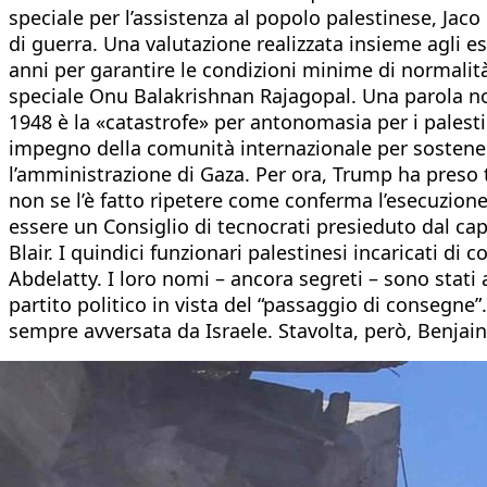
speciale per l’assistenza al popolo palestinese, Jaco C
di guerra. Una valutazione realizzata insieme agli e
anni per garantire le condizioni minime di normalità 
speciale Onu Balakrishnan Rajagopal. Una parola non 
1948 è la «catastrofe» per antonomasia per i palesti
impegno della comunità internazionale per sostenere l
l’amministrazione di Gaza. Per ora, Trump ha preso 
non se l’è fatto ripetere come conferma l’esecuzione 
essere un Consiglio di tecnocrati presieduto dal ca
Blair. I quindici funzionari palestinesi incaricati d
Abdelatty. I loro nomi – ancora segreti – sono stati a
partito politico in vista del “passaggio di consegne”
sempre avversata da Israele. Stavolta, però, Benja