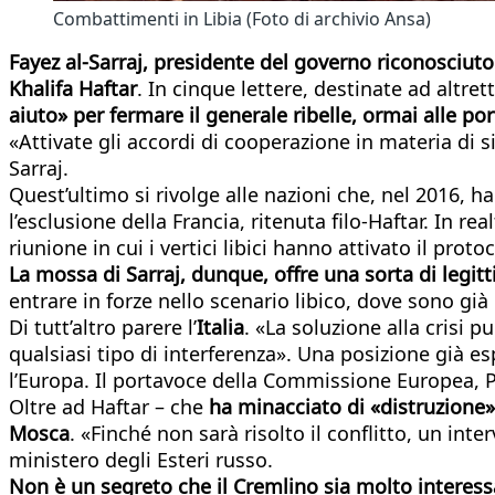
Combattimenti in Libia (Foto di archivio Ansa)
Fayez al-Sarraj, presidente del governo riconosciuto
Khalifa Haftar
. In cinque lettere, destinate ad altret
aiuto» per fermare il generale ribelle, ormai alle port
«Attivate gli accordi di cooperazione in materia di s
Sarraj.
Quest’ultimo si rivolge alle nazioni che, nel 2016, h
l’esclusione della Francia, ritenuta filo-Haftar. In re
riunione in cui i vertici libici hanno attivato il prot
La mossa di Sarraj, dunque, offre una sorta di legit
entrare in forze nello scenario libico, dove sono già
Di tutt’altro parere l’
Italia
. «La soluzione alla crisi 
qualsiasi tipo di interferenza». Una posizione già es
l’Europa. Il portavoce della Commissione Europea, P
Oltre ad Haftar – che
ha minacciato di «distruzione» 
Mosca
. «Finché non sarà risolto il conflitto, un in
ministero degli Esteri russo.
Non è un segreto che il Cremlino sia molto interess