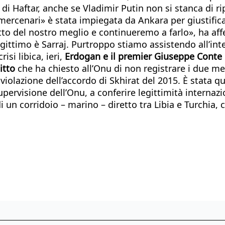
i Haftar, anche se Vladimir Putin non si stanca di ri
 mercenari» è stata impiegata da Ankara per giustific
atto del nostro meglio e continueremo a farlo», ha af
egittimo è Sarraj. Purtroppo stiamo assistendo all’inte
isi libica, ieri,
Erdogan e il premier Giuseppe Conte 
itto
che ha chiesto all’Onu di non registrare i due 
olazione dell’accordo di Skhirat del 2015. È stata qu
supervisione dell’Onu, a conferire legittimità internazi
di un corridoio – marino – diretto tra Libia e Turchia, 