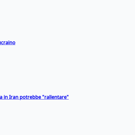
ucraino
a in Iran potrebbe "rallentare"