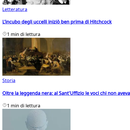
Letteratura
L’incubo degli uccelli iniziò ben prima di Hitchcock
1 min di lettura
Storia
Oltre la leggenda nera: al Sant'Uffizio le voci chi non avev
1 min di lettura