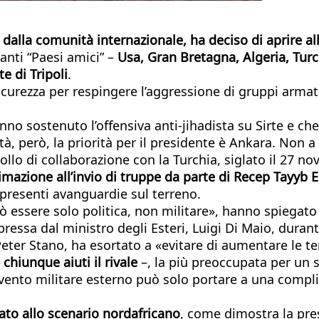
 dalla comunità internazionale, ha deciso di aprire al
tanti “Paesi amici” –
Usa, Gran Bretagna, Algeria, Turch
e di Tripoli
.
icurezza per respingere l’aggressione di gruppi armati
anno sostenuto l’offensiva anti-jihadista su Sirte e c
altà, però, la priorità per il presidente è Ankara. Non a
ocollo di collaborazione con la Turchia, siglato il 27 n
timazione all’invio di truppe da parte di Recep Tayyb
 presenti avanguardie sul terreno.
può essere solo politica, non militare», hanno spiegat
pressa dal ministro degli Esteri, Luigi Di Maio, durant
eter Stano, ha esortato a «evitare di aumentare le te
chiunque aiuti il rivale
–, la più preoccupata per un 
tervento militare esterno può solo portare a una compl
ato allo scenario nordafricano
, come dimostra la pre