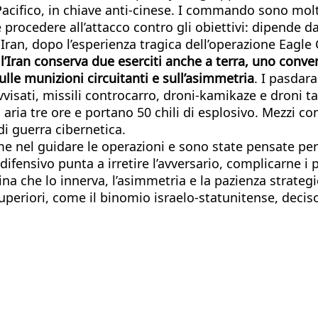
l Pacifico, in chiave anti-cinese. I commando sono mol
rocedere all’attacco contro gli obiettivi: dipende dagl
 Iran, dopo l’esperienza tragica dell’operazione Eagle
’Iran conserva due eserciti anche a terra, uno conven
lle munizioni circuitanti e sull’asimmetria
. I pasdar
visati, missili controcarro, droni-kamikaze e droni ta
ria tre ore e portano 50 chili di esplosivo. Mezzi conf
di guerra cibernetica.
e nel guidare le operazioni e sono state pensate per
difensivo punta a irretire l’avversario, complicarne i p
rina che lo innerva, l’asimmetria e la pazienza strateg
periori, come il binomio israelo-statunitense, deciso