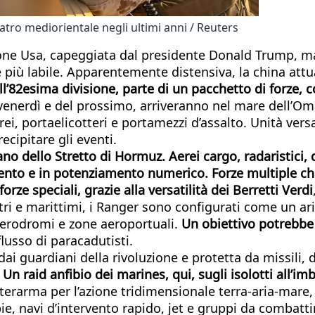
tro mediorientale negli ultimi anni / Reuters
azione Usa, capeggiata dal presidente Donald Trump, ma 
e più labile. Apparentemente distensiva, la china at
’82esima divisione, parte di un pacchetto di forze, c
venerdì e del prossimo, arriveranno nel mare dell’Oma
rei, portaelicotteri e portamezzi d’assalto. Unità ver
ecipitare gli eventi.
iano dello Stretto di Hormuz. Aerei cargo, radaristici,
rmento e in potenziamento numerico. Forze multiple 
rze speciali, grazie alla versatilità dei Berretti Verdi
errestri e marittimi, i Ranger sono configurati come un 
i aerodromi e zone aeroportuali.
Un obiettivo potrebbe e
flusso di paracadutisti.
ai guardiani della rivoluzione e protetta da missili, dr
.
Un raid anfibio dei marines, qui, sugli isolotti all’i
interarma per l’azione tridimensionale terra-aria-mar
ibie, navi d’intervento rapido, jet e gruppi da combatt