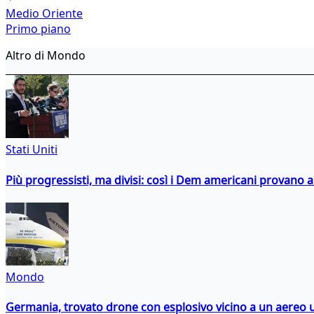
Medio Oriente
Primo piano
Altro di Mondo
Stati Uniti
Più progressisti, ma divisi: così i Dem americani provano a 
Mondo
Germania, trovato drone con esplosivo vicino a un aereo 