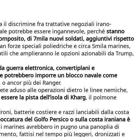
il discrimine fra trattative negoziali irano-
tuale potrebbe essere ingannevole, perché
stanno
omposito, di 7mila nuovi soldati, aggiuntivi rispetto
n forze speciali poliedriche e circa 5mila marines,
satili che amplieranno le opzioni azionabili da Trump,
 da guerra elettronica, convertiplani e
che potrebbero imporre un blocco navale come
, o ancor più dei Ranger.
ariete aduso alle operazioni dietro le linee nemiche,
ssere la pista dell’isola di Kharg
, il polmone
oni, batterie costiere e razzi lanciabili dalla costa
mboccatura del Golfo Persico o sulla costa iraniana è
e, i marines avrebbero in pugno una panoplia di
imento, fattisi nel tempo più leggeri, dronizzati e