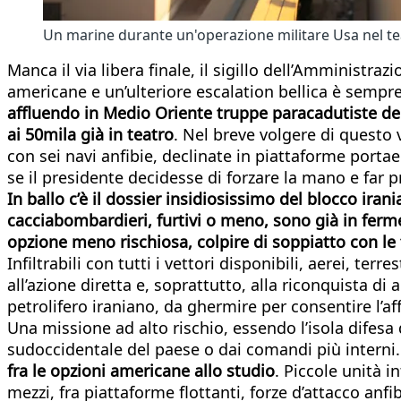
Un marine durante un'operazione militare Usa nel tea
Manca il via libera finale, il sigillo dell’Amministr
americane e un’ulteriore escalation bellica è sempr
affluendo in Medio Oriente truppe paracadutiste dell
ai 50mila già in teatro
. Nel breve volgere di questo 
con sei navi anfibie, declinate in piattaforme portae
se il presidente decidesse di forzare la mano e far pr
In ballo c’è il dossier insidiosissimo del blocco iran
cacciabombardieri, furtivi o meno, sono già in fe
opzione meno rischiosa, colpire di soppiatto con le fo
Infiltrabili con tutti i vettori disponibili, aerei, t
all’azione diretta e, soprattutto, alla riconquista d
petrolifero iraniano, da ghermire per consentire l’af
Una missione ad alto rischio, essendo l’isola difesa d
sudoccidentale del paese o dai comandi più interni
fra le opzioni americane allo studio
. Piccole unità 
mezzi, fra piattaforme flottanti, forze d’attacco anf