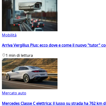
Mobilità
Arriva Vergilius Plus: ecco dove e come il nuovo "tutor" con
1 min di lettura
Mercato auto
Mercedes Classe C elettrica: il lusso su strada ha 762 km 