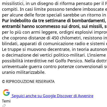
missilistici, in un disegno di riforma pensato per i
compiti. In casi limite possono tendere imboscate e p
per alcune delle forze speciali sarebbe un ritorno in
Pur indebolito da tre settimane di bombardamenti, l
entrambi hanno scommesso sui droni, sui missili, su
per lo più con armi leggere, ordigni esplosivi improv
che coprono distanze di 450 chilometri, resistono in a
blindati, apparati di comunicazione radio e sistemi 
Le truppe si muovono decentrate, in teoria autonom
o decimazione dei vertici politico-militari. L’insieme 
possibilità interdittive nel Golfo Persico. Nella dott
un’eventuale guerra contro potenze convenzionali su
uranio militarizzabile.
© RIPRODUZIONE RISERVATA
Seguici anche su Google Discover di Avvenire
Temi