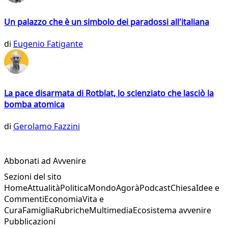
Un palazzo che è un simbolo dei paradossi all'italiana
di
Eugenio Fatigante
La pace disarmata di Rotblat, lo scienziato che lasciò la
bomba atomica
di
Gerolamo Fazzini
Abbonati ad Avvenire
Sezioni del sito
Home
Attualità
Politica
Mondo
Agorà
Podcast
Chiesa
Idee e
Commenti
Economia
Vita e
Cura
Famiglia
Rubriche
Multimedia
Ecosistema avvenire
Pubblicazioni