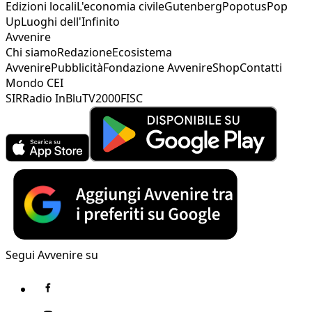
Edizioni locali
L'economia civile
Gutenberg
Popotus
Pop
Up
Luoghi dell'Infinito
Avvenire
Chi siamo
Redazione
Ecosistema
Avvenire
Pubblicità
Fondazione Avvenire
Shop
Contatti
Mondo CEI
SIR
Radio InBlu
TV2000
FISC
Segui Avvenire su