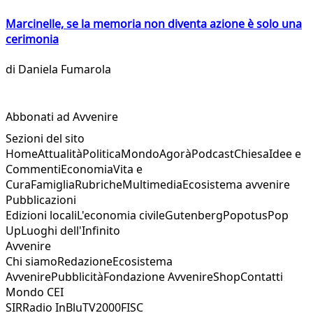
Marcinelle, se la memoria non diventa azione è solo una
cerimonia
di
Daniela Fumarola
Abbonati ad Avvenire
Sezioni del sito
Home
Attualità
Politica
Mondo
Agorà
Podcast
Chiesa
Idee e
Commenti
Economia
Vita e
Cura
Famiglia
Rubriche
Multimedia
Ecosistema avvenire
Pubblicazioni
Edizioni locali
L'economia civile
Gutenberg
Popotus
Pop
Up
Luoghi dell'Infinito
Avvenire
Chi siamo
Redazione
Ecosistema
Avvenire
Pubblicità
Fondazione Avvenire
Shop
Contatti
Mondo CEI
SIR
Radio InBlu
TV2000
FISC