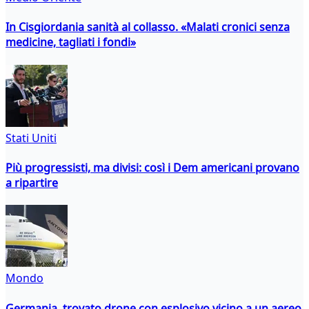
In Cisgiordania sanità al collasso. «Malati cronici senza
medicine, tagliati i fondi»
Stati Uniti
Più progressisti, ma divisi: così i Dem americani provano
a ripartire
Mondo
Germania, trovato drone con esplosivo vicino a un aereo