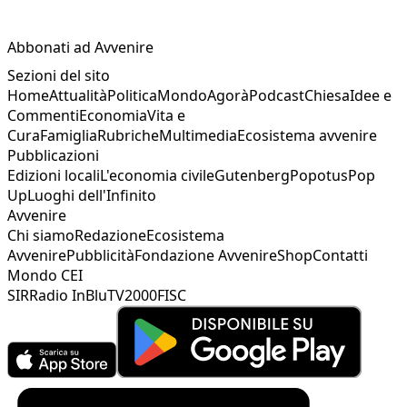
Abbonati ad Avvenire
Sezioni del sito
Home
Attualità
Politica
Mondo
Agorà
Podcast
Chiesa
Idee e
Commenti
Economia
Vita e
Cura
Famiglia
Rubriche
Multimedia
Ecosistema avvenire
Pubblicazioni
Edizioni locali
L'economia civile
Gutenberg
Popotus
Pop
Up
Luoghi dell'Infinito
Avvenire
Chi siamo
Redazione
Ecosistema
Avvenire
Pubblicità
Fondazione Avvenire
Shop
Contatti
Mondo CEI
SIR
Radio InBlu
TV2000
FISC