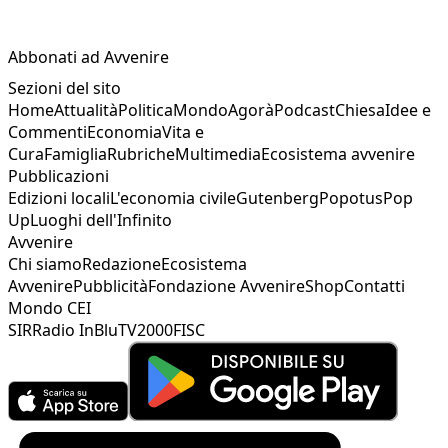
Abbonati ad Avvenire
Sezioni del sito
Home
Attualità
Politica
Mondo
Agorà
Podcast
Chiesa
Idee e
Commenti
Economia
Vita e
Cura
Famiglia
Rubriche
Multimedia
Ecosistema avvenire
Pubblicazioni
Edizioni locali
L'economia civile
Gutenberg
Popotus
Pop
Up
Luoghi dell'Infinito
Avvenire
Chi siamo
Redazione
Ecosistema
Avvenire
Pubblicità
Fondazione Avvenire
Shop
Contatti
Mondo CEI
SIR
Radio InBlu
TV2000
FISC