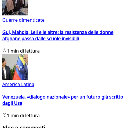
Guerre dimenticate
Gul, Mahdia, Leil e le altre: la resistenza delle donne
afghane passa dalle scuole invisibili
1 min di lettura
America Latina
Venezuela, «dialogo nazionale» per un futuro già scritto
dagli Usa
1 min di lettura
Idee e commenti