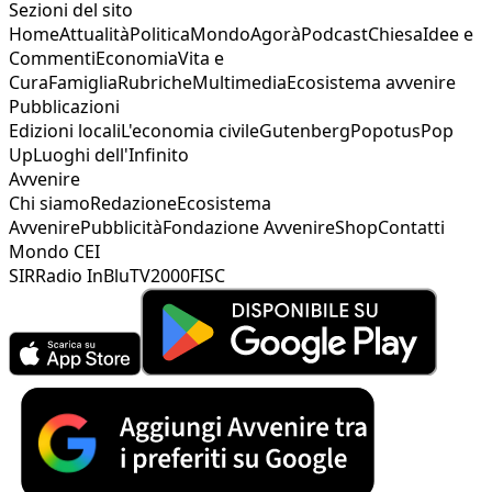
Sezioni del sito
Home
Attualità
Politica
Mondo
Agorà
Podcast
Chiesa
Idee e
Commenti
Economia
Vita e
Cura
Famiglia
Rubriche
Multimedia
Ecosistema avvenire
Pubblicazioni
Edizioni locali
L'economia civile
Gutenberg
Popotus
Pop
Up
Luoghi dell'Infinito
Avvenire
Chi siamo
Redazione
Ecosistema
Avvenire
Pubblicità
Fondazione Avvenire
Shop
Contatti
Mondo CEI
SIR
Radio InBlu
TV2000
FISC