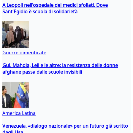
A Leopoli nell'ospedale dei medici sfollati. Dove
Sant'Egidio è scuola di solidarietà
Guerre dimenticate
Gul, Mahdia, Leil e le altre: la resistenza delle donne
afghane passa dalle scuole invisibili
America Latina
Venezuela, «dialogo nazionale» per un futuro già scritto
dagli Usa