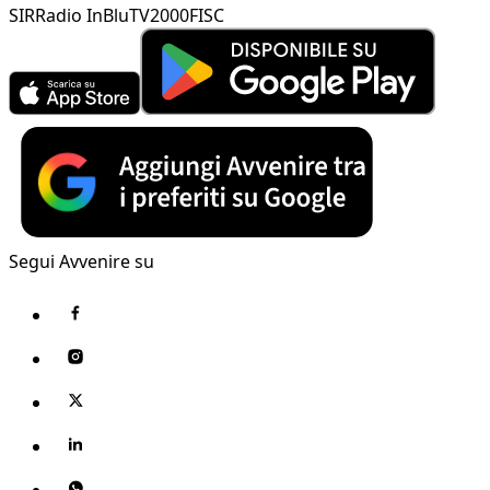
SIR
Radio InBlu
TV2000
FISC
Segui Avvenire su