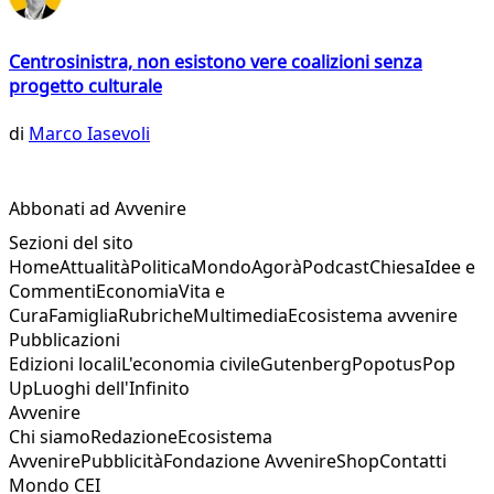
Centrosinistra, non esistono vere coalizioni senza
progetto culturale
di
Marco Iasevoli
Abbonati ad Avvenire
Sezioni del sito
Home
Attualità
Politica
Mondo
Agorà
Podcast
Chiesa
Idee e
Commenti
Economia
Vita e
Cura
Famiglia
Rubriche
Multimedia
Ecosistema avvenire
Pubblicazioni
Edizioni locali
L'economia civile
Gutenberg
Popotus
Pop
Up
Luoghi dell'Infinito
Avvenire
Chi siamo
Redazione
Ecosistema
Avvenire
Pubblicità
Fondazione Avvenire
Shop
Contatti
Mondo CEI