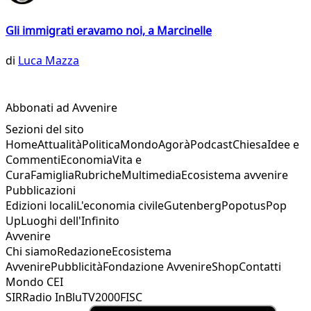
Gli immigrati eravamo noi, a Marcinelle
di
Luca Mazza
Abbonati ad Avvenire
Sezioni del sito
Home
Attualità
Politica
Mondo
Agorà
Podcast
Chiesa
Idee e
Commenti
Economia
Vita e
Cura
Famiglia
Rubriche
Multimedia
Ecosistema avvenire
Pubblicazioni
Edizioni locali
L'economia civile
Gutenberg
Popotus
Pop
Up
Luoghi dell'Infinito
Avvenire
Chi siamo
Redazione
Ecosistema
Avvenire
Pubblicità
Fondazione Avvenire
Shop
Contatti
Mondo CEI
SIR
Radio InBlu
TV2000
FISC