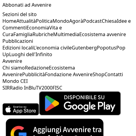
Abbonati ad Avvenire
Sezioni del sito
Home
Attualità
Politica
Mondo
Agorà
Podcast
Chiesa
Idee e
Commenti
Economia
Vita e
Cura
Famiglia
Rubriche
Multimedia
Ecosistema avvenire
Pubblicazioni
Edizioni locali
L'economia civile
Gutenberg
Popotus
Pop
Up
Luoghi dell'Infinito
Avvenire
Chi siamo
Redazione
Ecosistema
Avvenire
Pubblicità
Fondazione Avvenire
Shop
Contatti
Mondo CEI
SIR
Radio InBlu
TV2000
FISC