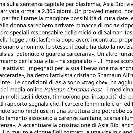
ma sulla sentenza capitale per blasfemia, Asia Bibi vi
arrivata ormai a 2.305 giorni. Un provvedimento, non 
 per facilitarne la maggiore possibilità di cura date l
. Alla donna sarebbero arrivate minacce di morte do
dre speciali responsabile dell’omicidio di Salman Tase
della legge antiblasfemia dopo avere incontrato propri
zionario anonimo, lo stesso il quale ha dato la notizi
qualsiasi detenuto o guardia carceraria». Un altro fu
«Temiamo per la sua vita – ha segnalato – . Il mese sc
e attivisti impegnati per la sua liberazione ma anche 
rcerarie», ha detto l’attivista cristiano Shamaun Alfre
te. Le condizioni di Asia sono «tragiche», ha aggiunt
 dal media online
Pakistan Christian Post
– i medicina
In molti casi i detenuti muoiono per incapacità del 
 Il rapporto segnala che il carcere femminile è un edi
 sono rinchiuse in una struttura che potrebbe ospita
follamento associato a carenze sanitarie, scarsa illu
renza». A accentuare la prostrazione di Asia Bibi anch
 Un marito e cinque figli costretti a una vita in cland