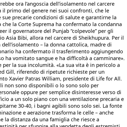
vrebbe ora l’angoscia dell’isolamento nel carcere
il primo del genere nei suoi confronti, che le
e sue precarie condizioni di salute e garantirne la
po che la Corte Suprema ha confermato la condanna
er il governatore del Punjab “colpevole” per gli
o Asia Bibi, allora nel carcere di Sheikhupura. Per il
a dell’isolamento – la donna cattolica, madre di
nzionario ha confermato il trasferimento aggiungendo
orso ha vomitato sangue e ha difficoltà a camminare».
per la sua incolumità. «La sua vita è in pericolo a
d Gill, riferendo di ripetute richieste per un
o Xavier Patras William, presidente di Life for All.
li non sono disponibili o lo sono solo per
personale oppure per semplice disinteresse verso di
ficio a un solo piano con una ventilazione precaria e
rne 30-40, i bagni agibili sono solo sei. La fonte
minazione e aerazione trasforma le celle – anche
e la distanza da una famiglia che riesce a
estinità per sfuggire alla vendetta degli estremisti