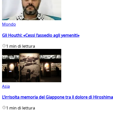
Mondo
Gli Houthi: «Cessi l’assedio agli yemeniti»
1 min di lettura
Asia
L’irrisolta memoria del Giappone tra il dolore di Hiroshima
1 min di lettura