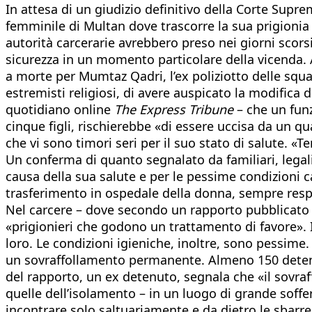
In attesa di un giudizio definitivo della Corte Supre
femminile di Multan dove trascorre la sua prigionia 
autorità carcerarie avrebbero preso nei giorni scorsi
sicurezza in un momento particolare della vicenda
a morte per Mumtaz Qadri, l’ex poliziotto delle squa
estremisti religiosi, di avere auspicato la modifica 
quotidiano online
The Express Tribune
– che un fun
cinque figli, rischierebbe «di essere uccisa da un 
che vi sono timori seri per il suo stato di salute. 
Un conferma di quanto segnalato da familiari, legali 
causa della sua salute e per le pessime condizioni ca
trasferimento in ospedale della donna, sempre respin
Nel carcere – dove secondo un rapporto pubblicato
«prigionieri che godono un trattamento di favore». 
loro. Le condizioni igieniche, inoltre, sono pessime.
un sovraffollamento permanente. Almeno 150 detenute
del rapporto, un ex detenuto, segnala che «il sovraf
quelle dell’isolamento – in un luogo di grande soffe
incontrare solo saltuariamente e da dietro le sbarre.