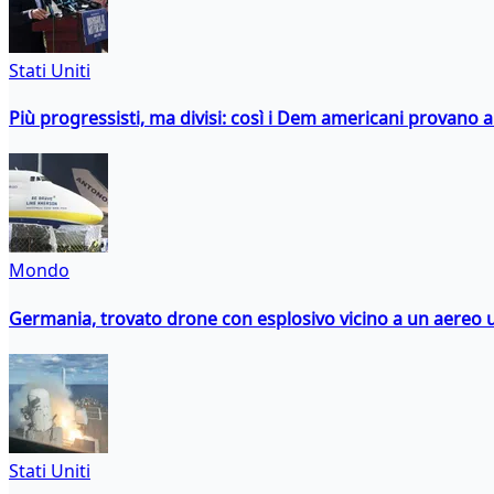
Stati Uniti
Più progressisti, ma divisi: così i Dem americani provano a 
Mondo
Germania, trovato drone con esplosivo vicino a un aereo 
Stati Uniti