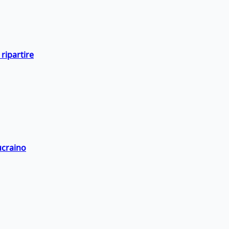
ripartire
ucraino