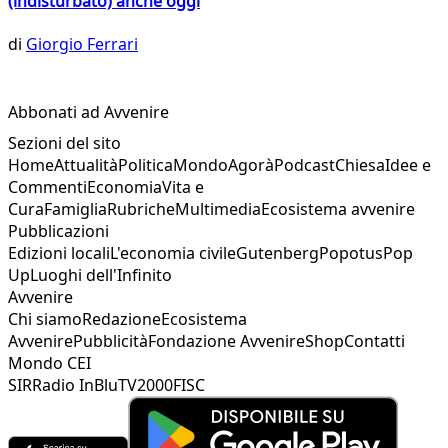
(indisturbato) anche oggi
di
Giorgio Ferrari
Abbonati ad Avvenire
Sezioni del sito
Home
Attualità
Politica
Mondo
Agorà
Podcast
Chiesa
Idee e
Commenti
Economia
Vita e
Cura
Famiglia
Rubriche
Multimedia
Ecosistema avvenire
Pubblicazioni
Edizioni locali
L'economia civile
Gutenberg
Popotus
Pop
Up
Luoghi dell'Infinito
Avvenire
Chi siamo
Redazione
Ecosistema
Avvenire
Pubblicità
Fondazione Avvenire
Shop
Contatti
Mondo CEI
SIR
Radio InBlu
TV2000
FISC