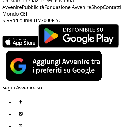
Chi siamo
Redazione
Ecosistema
Avvenire
Pubblicità
Fondazione Avvenire
Shop
Contatti
Mondo CEI
SIR
Radio InBlu
TV2000
FISC
Segui Avvenire su