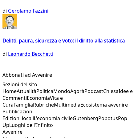
di
Gerolamo Fazzini
Delitti, paura, sicurezza e voto: il diritto alla statistica
di
Leonardo Becchetti
Abbonati ad Avvenire
Sezioni del sito
Home
Attualità
Politica
Mondo
Agorà
Podcast
Chiesa
Idee e
Commenti
Economia
Vita e
Cura
Famiglia
Rubriche
Multimedia
Ecosistema avvenire
Pubblicazioni
Edizioni locali
L'economia civile
Gutenberg
Popotus
Pop
Up
Luoghi dell'Infinito
Avvenire