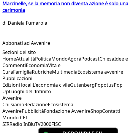
Marcinelle, se la memoria non diventa azione è solo una
cerimonia
di
Daniela Fumarola
Abbonati ad Avvenire
Sezioni del sito
Home
Attualità
Politica
Mondo
Agorà
Podcast
Chiesa
Idee e
Commenti
Economia
Vita e
Cura
Famiglia
Rubriche
Multimedia
Ecosistema avvenire
Pubblicazioni
Edizioni locali
L'economia civile
Gutenberg
Popotus
Pop
Up
Luoghi dell'Infinito
Avvenire
Chi siamo
Redazione
Ecosistema
Avvenire
Pubblicità
Fondazione Avvenire
Shop
Contatti
Mondo CEI
SIR
Radio InBlu
TV2000
FISC